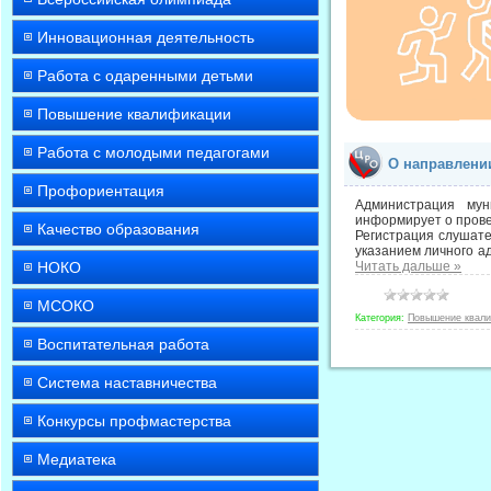
Инновационная деятельность
Работа с одаренными детьми
Повышение квалификации
Работа с молодыми педагогами
О направлени
Профориентация
Администрация му
информирует о пров
Качество образования
Регистрация слушате
указанием личного а
НОКО
Читать дальше »
МСОКО
Категория:
Повышение квал
Воспитательная работа
Система наставничества
Конкурсы профмастерства
Медиатека