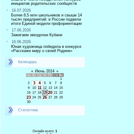
инициатив родительских сообществ
16.07.2026
Более 8,5 млн школьников и свыше 14
тысяч предприятий: в России подвели
итоги Единой модели профориентации
17.06.2026
Зажигаем звездочки Кубани
16.06.2026
Юная художница победила в конкурсе
«Расскажи миру о своей Родине»
Календарь
«
Июнь 2014
»
Пн
Вт
Ср
Чт
Пт
Сб
Вс
1
3
4
2
5
6
7
8
11
9
10
12
13
14
15
19
20
16
17
18
21
22
23
26
24
25
27
28
29
30
Статистика
Онлайн всего:
1