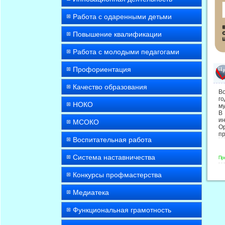
Работа с одаренными детьми
Повышение квалификации
Работа с молодыми педагогами
Профориентация
Качество образования
В
г
НОКО
м
В 
ин
МСОКО
О
пр
Воспитательная работа
Система наставничества
Пр
Конкурсы профмастерства
Медиатека
Функциональная грамотность