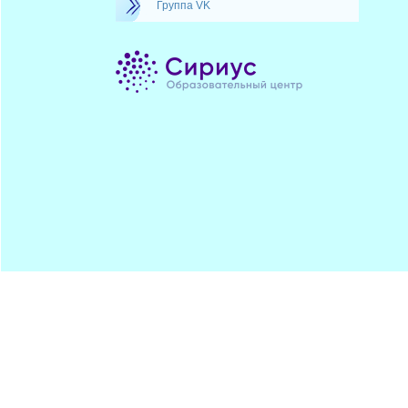
Группа VK
Минпрос
ПОДПИСАТЬСЯ
ЦДОДД
Хостинг от
uCoz
Обратная
RSS