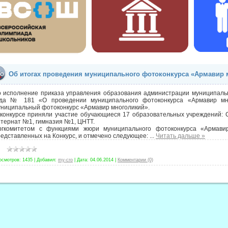
Об итогах проведения муниципального фотоконкурса «Армавир 
о исполнение приказа управления образования администрации муниципаль
ода № 181 «О проведении муниципального фотоконкурса «Армавир мн
униципальный фотоконкурс «Армавир многоликий».
конкурсе приняли участие обучающиеся 17 образовательных учреждений: СОШ №
тернат №1, гимназия №1, ЦНТТ.
ргкомитетом с функциями жюри муниципального фотоконкурса «Армави
едставленных на Конкурс, и отмечено следующее:
...
Читать дальше »
осмотров:
1435
|
Добавил:
my-cro
|
Дата:
04.06.2014
|
Комментарии (0)