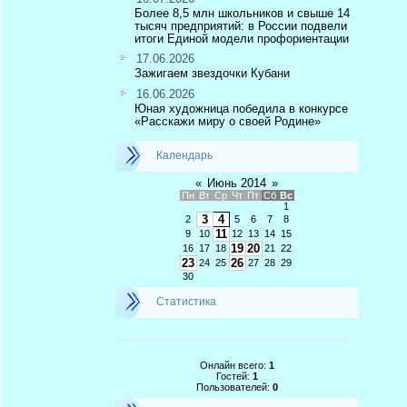
Более 8,5 млн школьников и свыше 14
тысяч предприятий: в России подвели
итоги Единой модели профориентации
17.06.2026
Зажигаем звездочки Кубани
16.06.2026
Юная художница победила в конкурсе
«Расскажи миру о своей Родине»
Календарь
«
Июнь 2014
»
Пн
Вт
Ср
Чт
Пт
Сб
Вс
1
3
4
2
5
6
7
8
11
9
10
12
13
14
15
19
20
16
17
18
21
22
23
26
24
25
27
28
29
30
Статистика
Онлайн всего:
1
Гостей:
1
Пользователей:
0