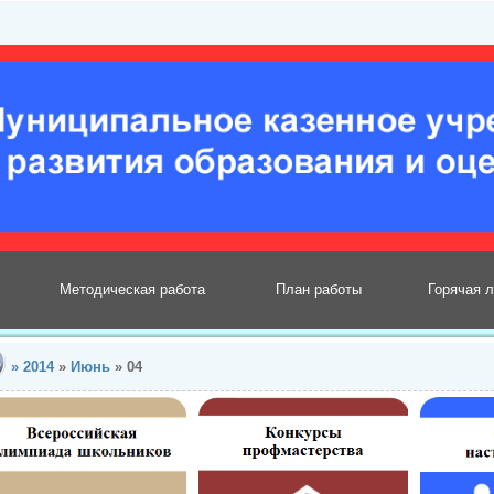
Методическая работа
План работы
Горячая 
»
2014
»
Июнь
»
04