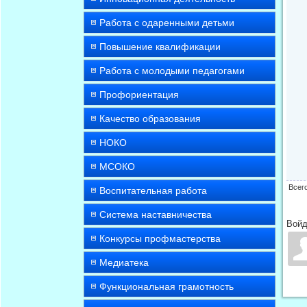
Работа с одаренными детьми
Повышение квалификации
Работа с молодыми педагогами
Профориентация
Качество образования
НОКО
МСОКО
Всег
Воспитательная работа
Система наставничества
Войд
Конкурсы профмастерства
Медиатека
Функциональная грамотность