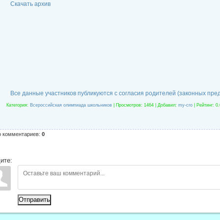
Скачать архив
Все данные участников публикуются с согласия родителей (законных пре
Категория
:
Всероссийская олимпиада школьников
|
Просмотров
: 1464 |
Добавил
:
my-cro
|
Рейтинг
:
0.
о комментариев
:
0
ите:
Отправить