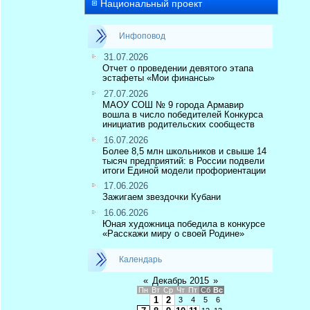
Национальный проект
Инфоповод
31.07.2026
Отчет о проведении девятого этапа
эстафеты «Мои финансы»
27.07.2026
МАОУ СОШ № 9 города Армавир
вошла в число победителей Конкурса
инициатив родительских сообществ
16.07.2026
Более 8,5 млн школьников и свыше 14
тысяч предприятий: в России подвели
итоги Единой модели профориентации
17.06.2026
Зажигаем звездочки Кубани
16.06.2026
Юная художница победила в конкурсе
«Расскажи миру о своей Родине»
Календарь
«
Декабрь 2015
»
Пн
Вт
Ср
Чт
Пт
Сб
Вс
1
2
3
4
5
6