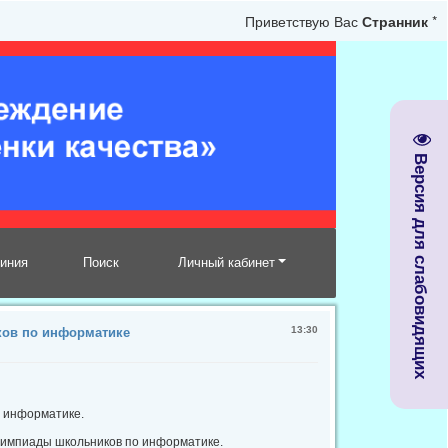
Приветствую Вас
Странник
*
Версия для слабовидящих
линия
Поиск
Личный кабинет
13:30
ков по информатике
 информатике.
лимпиады школьников по информатике.