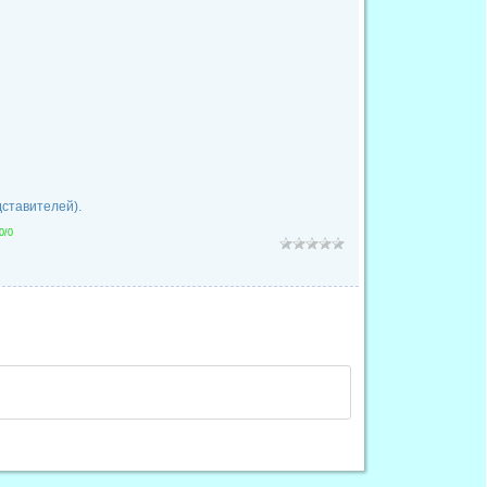
дставителей).
0
/
0