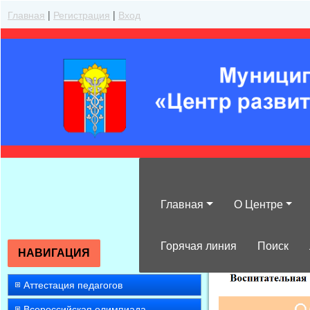
Главная
|
Регистрация
|
Вход
Главная
О Центре
»
2015
»
Декабр
Горячая линия
Поиск
НАВИГАЦИЯ
Аттестация педагогов
Всероссийская олимпиада