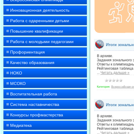
Инновационная деятельность
Работа с одаренными детьми
Повышение квалификации
Работа с молодыми педагогами
Итоги зональн
Профориентация
В архиве.
Задания зонального 
Качество образования
Ответы к олимпиадны
Рейтинговая таблица
НОКО
...
Читать дальше »
МСОКО
Категория:
Всероссийская о
Воспитательная работа
Система наставничества
Итоги зональ
Конкурсы профмастерства
В архиве.
Задания зонального 
Ответы к олимпиадны
Медиатека
Рейтинговая таблица
...
Читать дальше »