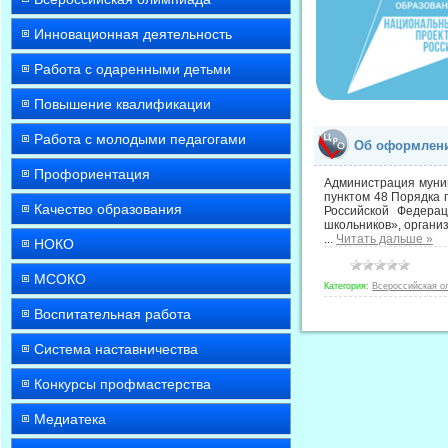
Инновационная деятельность
Работа с одаренными детьми
Повышение квалификации
Работа с молодыми педагогами
Об оформлени
Профориентация
Администрация муниц
пунктом 48 Порядка 
Качество образования
Российской Федера
школьников», органи
...
Читать дальше »
НОКО
МСОКО
Категория:
Всероссийская о
Воспитательная работа
Система наставничества
Конкурсы профмастерства
Медиатека