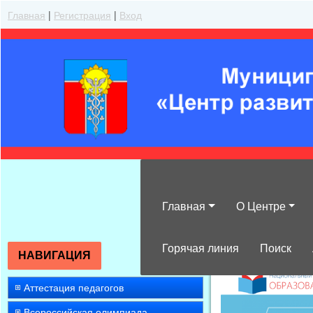
Главная
|
Регистрация
|
Вход
Главная
О Центре
»
2015
»
Декабр
Горячая линия
Поиск
НАВИГАЦИЯ
Аттестация педагогов
Всероссийская олимпиада