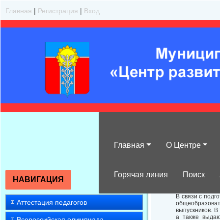
Главная
|
Регистрация
|
Вход
Главная
О Центре
О предоставле
Горячая линия
Поиск
НАВИГАЦИЯ
В связи с подг
Аттестация педагогов
общеобразоват
выпускников. В
а также выдаю
Всероссийская олимпиада