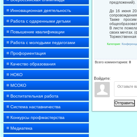
предложений).
Инновационная деятельность
До 16 июня 202
сопровождения 
Также просим
Работа с одаренными детьми
общеобразоват
В листе пожела
Повышение квалификации
своих мечтах. 
Торжественная
Работа с молодыми педагогами
Категория
:
Конференци
Профориентация
Всего комментариев
:
0
Качество образования
НОКО
Войдите:
МСОКО
Воспитательная работа
Отправить
Система наставничества
Конкурсы профмастерства
Медиатека