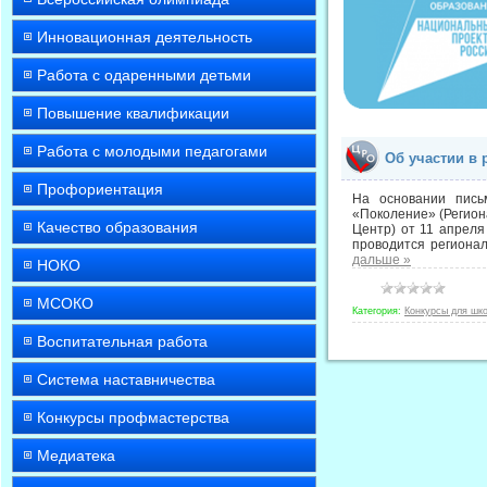
Инновационная деятельность
Работа с одаренными детьми
Повышение квалификации
Работа с молодыми педагогами
Об участии в 
Профориентация
На основании письм
«Поколение» (Регион
Качество образования
Центр) от 11 апреля
проводится регионал
дальше »
НОКО
МСОКО
Категория:
Конкурсы для шк
Воспитательная работа
Система наставничества
Конкурсы профмастерства
Медиатека