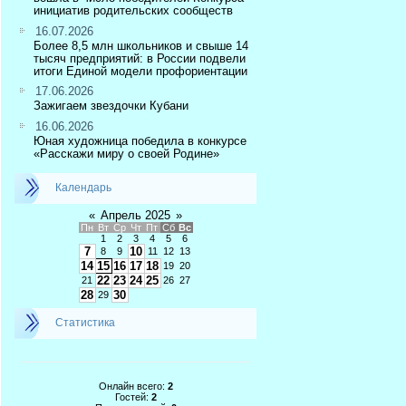
инициатив родительских сообществ
16.07.2026
Более 8,5 млн школьников и свыше 14
тысяч предприятий: в России подвели
итоги Единой модели профориентации
17.06.2026
Зажигаем звездочки Кубани
16.06.2026
Юная художница победила в конкурсе
«Расскажи миру о своей Родине»
Календарь
«
Апрель 2025
»
Пн
Вт
Ср
Чт
Пт
Сб
Вс
1
2
3
4
5
6
7
10
8
9
11
12
13
14
15
16
17
18
19
20
22
23
24
25
21
26
27
28
30
29
Статистика
Онлайн всего:
2
Гостей:
2