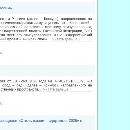
оссии»
атеги России» (далее – Конкурс), направленного на
экономическом развитии муниципальных образований.
региональной политике и местному самоуправлению,
ре Общественной палаты Российской Федерации, АНО
тия местного самоуправления, XXIV Общероссийский
ьный проект «Выбирай свое».
...
Читать дальше »
(0)
края от 10 июня 2026 года № 47-01-13-10380/26 «О
Город – сад» (далее – Конкурс), направленного на
ественных пространств.
...
Читать дальше »
(0)
ающихся «Стиль жизни – здоровье! 2026» в