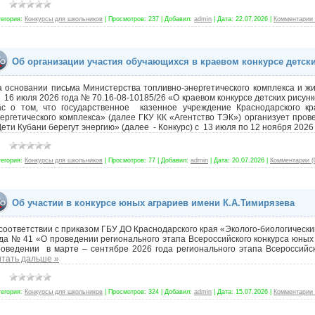
тегория:
Конкурсы для школьников
|
Просмотров:
237
|
Добавил:
admin
|
Дата:
22.07.2026
|
Комментарии 
Об организации участия обучающихся в краевом конкурсе детски
 основании письма Министерства топливно-энергетического комплекса и ж
 16 июля 2026 года № 70.16-08-10185/26 «О краевом конкурсе детских рису
ас о том, что государственное казенное учреждение Краснодарского кр
ергетического комплекса» (далее ГКУ КК «Агентство ТЭК») организует прове
ети Кубани берегут энергию» (далее - Конкурс) с 13 июля по 12 ноября 2026
тегория:
Конкурсы для школьников
|
Просмотров:
77
|
Добавил:
admin
|
Дата:
20.07.2026
|
Комментарии (
Об участии в конкурсе юных аграриев имени К.А.Тимирязева
соответствии с приказом ГБУ ДО Краснодарского края «Эколого-биологически
да № 41 «О проведении регионального этапа Всероссийского конкурса юны
роведении в марте – сентябре 2026 года регионального этапа Всероссийс
тать дальше »
тегория:
Конкурсы для школьников
|
Просмотров:
324
|
Добавил:
admin
|
Дата:
15.07.2026
|
Комментарии 