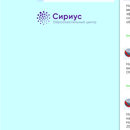
Н
м
э
с
о
Ка
На
ин
От
Ка
Н
н
На
20