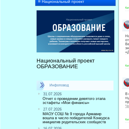
Национальный проект
Ка
На
от
В
эн
«Д
Национальный проект
ОБРАЗОВАНИЕ
Ка
Инфоповод
31.07.2026
В 
го
Отчет о проведении девятого этапа
п
эстафеты «Мои финансы»
Чи
27.07.2026
МАОУ СОШ № 9 города Армавир
вошла в число победителей Конкурса
Ка
инициатив родительских сообществ
16.07.2026