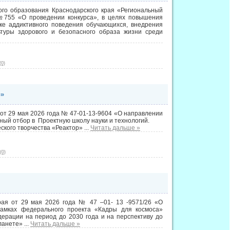
ого образования Краснодарского края «Региональный
№755 «О проведении конкурса», в целях повышения
ке аддиктивного поведения обучающихся, внедрения
туры здорового и безопасного образа жизни среди
(0)
р»
 от 29 мая 2026 года № 47-01-13-9604 «О направлении
ный отбор в Проектную школу науки и технологий.
еского творчества «Реактор»
...
Читать дальше »
(0)
рая от 29 мая 2026 года № 47 –01- 13 -9571/26 «О
амках федерального проекта «Кадры для космоса»
ерации на период до 2030 года и на перспективу до
планете»
...
Читать дальше »