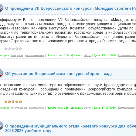
О проведении VII Всероссийского конкурса «Молодые стратеги Р
нформируем Вас о проведении VII Всероссийского конкурса «Молодые стр
ддержку талантливых молодых граждан, активно участвующих в социально-
оорганизаторами Конкурса выступают: Комитет Государственной Думы по 
омиссия по территориальному развитию, городской среде и инфраструкту
Институт развития местных сообществ», Всероссийская ассоциация разви
рум «Стратегическое планирование в регионах и городах России», Федерал
тегория:
Конкурсы для школьников
|
Просмотров:
166
|
Добавил:
admin
|
Дата:
13.07.2026
|
Комментарии 
Об участии во Всероссийском конкурсе «Город – сад»
а основании письма министерства образования и науки Краснодарского 
роведении конкурса» сообщаем о проведении Всероссийского конкурса «
пуляризацию лучших практик по озеленению придомовых территорий и общ
тегория:
Конкурсы для школьников
|
Просмотров:
238
|
Добавил:
admin
|
Дата:
17.06.2026
|
Комментарии 
О проведении муниципального этапа краевого конкурса для обуч
2026-2027 учебном году