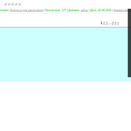
тегория:
Конкурсы для школьников
|
Просмотров:
127
|
Добавил:
admin
|
Дата:
01.06.2026
|
Комментарии 
1
2
3
...
8
9
»
вещения РФ
МОНиМП КК
ИРО
ФИПИ
ЦОККО
 связь
Личный кабинет