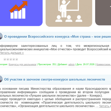
О проведении Всероссийского конкурса «Моя страна – мои реше
нформируем заинтересованных лиц о том, что межрегиональная
циальноэкономических инициатив «Мое отчество» проводит Всероссийский ко
Читать дальше »
тегория:
Конкурсы для школьников
|
Просмотров:
351
|
Добавил:
admin
|
Дата:
29.07.2026
|
Комментарии 
Об участии в заочном смотре-конкурсе школьных лесничеств
а основании письма Министерства образования и науки Краснодарского 
аправлении информации» сообщаем о проведении во втором полугодии 20
ольных лесничеств «Лучшее школьное лесничество» (далее – Конкурс).
онкурс проводится ежегодно с целью обобщения и распространения перед
есничеств по номинациям: «Практическая деятельность школьного леснич
сничества», «Организация деятельности школьного лесничества».
...
Читать 