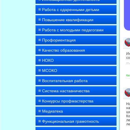
Работа с одаренными детьми
Повышение квалификации
Работа с молодыми педагогами
Профориентация
Качество образования
И
со
НОКО
...
МСОКО
Ка
Воспитательная работа
Система наставничества
Конкурсы профмастерства
Н
н
Медиатека
шк
К
л
Функциональная грамотность
ле