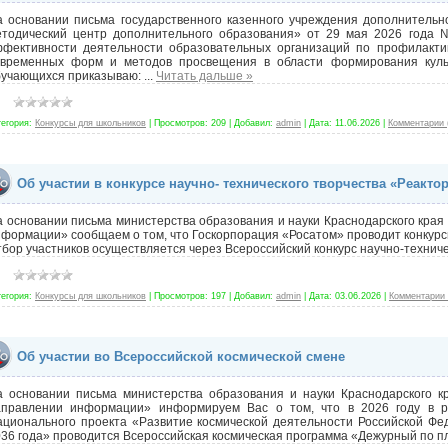
а основании письма государственного казенного учреждения дополнительн
етодический центр дополнительного образования» от 29 мая 2026 года 
ффективности деятельности образовательных организаций по профилакти
овременных форм и методов просвещения в области формирования куль
бучающихся приказываю:
...
Читать дальше »
тегория:
Конкурсы для школьников
|
Просмотров:
209
|
Добавил:
admin
|
Дата:
11.06.2026
|
Комментарии 
Об участии в конкурсе научно- технического творчества «Реакто
 основании письма министерства образования и науки Краснодарского края
формации» сообщаем о том, что Госкорпорация «Росатом» проводит конкурс
бор участников осуществляется через Всероссийский конкурс научно-технич
тегория:
Конкурсы для школьников
|
Просмотров:
197
|
Добавил:
admin
|
Дата:
03.06.2026
|
Комментарии 
Об участии во Всероссийской космической смене
а основании письма министерства образования и науки Краснодарского к
аправлении информации» информируем Вас о том, что в 2026 году в р
ционального проекта «Развитие космической деятельности Российской Фед
36 года» проводится Всероссийская космическая программа «Дежурный по 