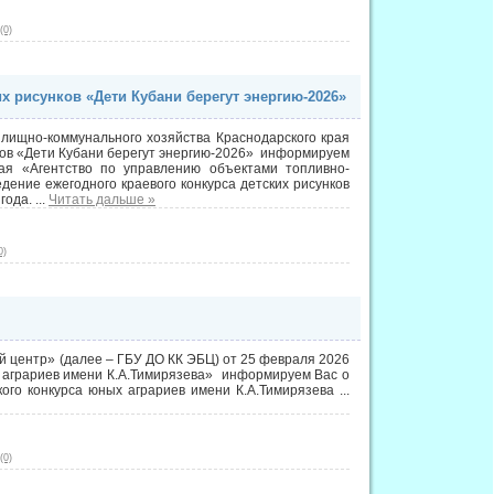
(0)
х рисунков «Дети Кубани берегут энергию-2026»
илищно-коммунального хозяйства Краснодарского края
нков «Дети Кубани берегут энергию-2026» информируем
ая «Агентство по управлению объектами топливно-
дение ежегодного краевого конкурса детских рисунков
 года.
...
Читать дальше »
0)
й центр» (далее – ГБУ ДО КК ЭБЦ) от 25 февраля 2026
х аграриев имени К.А.Тимирязева» информируем Вас о
кого конкурса юных аграриев имени К.А.Тимирязева
...
(0)