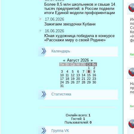
Более 8,5 млн школьников и свыше 14
тысяч предприятий: в России подвели
итоги Единой модели профориентации
17.06.2026
И
по
Зажигаем звездочки Кубани
С
16.06.2026
К
Юная художница победила в конкурсе
«
«Расскажи миру о своей Родине»
фо
Календарь
Ка
«
Август 2026
»
Пн
Вт
Ср
Чт
Пт
Сб
Вс
1
2
3
4
5
6
7
8
9
10
11
12
13
14
15
16
17
18
19
20
21
22
23
24
25
26
27
28
29
30
Н
31
п
по
Статистика
Ка
Онлайн всего:
1
Гостей:
1
Пользователей:
0
Группа VK