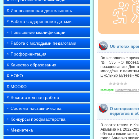
Инновационная деятельность
Работа с одаренными детьми
Повышение квалификации
Работа с молодыми педагогами
Об итогах про
Профориентация
Во исполнение прика
№ 535 «О проведен
Качество образования
празднованию Дня г
молодёжи к памятны
НОКО
школьных музеев «Арм
МСОКО
Категория:
Воспитательная 
Воспитательная работа
Система наставничества
О методическ
педагогов в 
Конкурсы профмастерства
В соответствии с К
Армавир на 2022-202
Медиатека
области воспитания
город Армавир прик