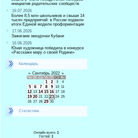
инициатив родительских сообществ
16.07.2026
Более 8,5 млн школьников и свыше 14
тысяч предприятий: в России подвели
итоги Единой модели профориентации
17.06.2026
Зажигаем звездочки Кубани
16.06.2026
Юная художница победила в конкурсе
«Расскажи миру о своей Родине»
Календарь
«
Сентябрь 2022
»
Пн
Вт
Ср
Чт
Пт
Сб
Вс
1
2
3
4
5
6
7
8
9
10
11
12
14
15
16
13
17
18
19
20
23
21
22
24
25
29
26
27
28
30
Статистика
Онлайн всего:
1
Гостей:
1