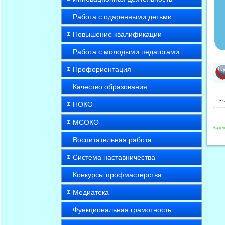
Работа с одаренными детьми
Повышение квалификации
Работа с молодыми педагогами
Профориентация
Качество образования
...
НОКО
МСОКО
Катег
Воспитательная работа
Система наставничества
Конкурсы профмастерства
Медиатека
Функциональная грамотность