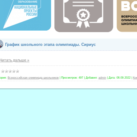
График школьного этапа олимпиады. Сириус
Читать дальше »
ория:
Всероссийская олимпиада школьников
|
Просмотров:
497
|
Добавил:
admin
|
Дата:
08.09.2022
|
Ко