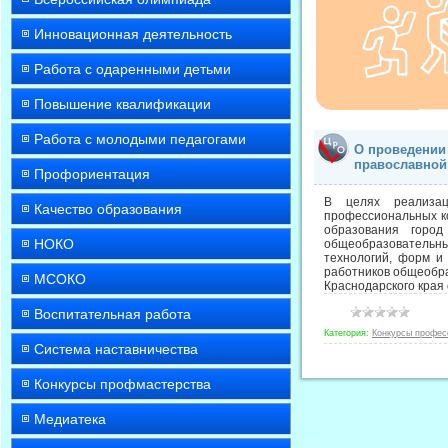
Инновационная деятельность
Работа с одаренными детьми
Повышение квалификации
Работа с молодыми педагогами
О проведении
православной 
Профориентация
В целях реализац
Качество образования
профессиональных ко
образования город
НОКО
общеобразовательны
технологий, форм и
работников общеобра
МСОКО
Краснодарского края
Воспитательная работа
Категория:
Конкурсы профес
Система наставничества
Конкурсы профмастерства
Медиатека