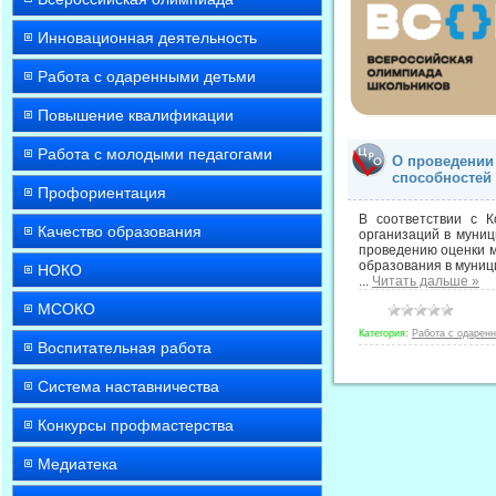
Инновационная деятельность
Работа с одаренными детьми
Повышение квалификации
Работа с молодыми педагогами
О проведении
способностей
Профориентация
В соответствии с К
Качество образования
организаций в муниц
проведению оценки м
образования в муниц
НОКО
...
Читать дальше »
МСОКО
Категория:
Работа с одарен
Воспитательная работа
Система наставничества
Конкурсы профмастерства
Медиатека