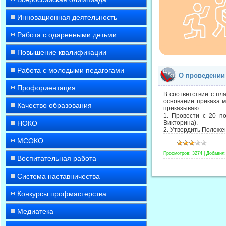
Инновационная деятельность
Работа с одаренными детьми
Повышение квалификации
Работа с молодыми педагогами
О проведении 
Профориентация
В соответствии с пл
основании приказа м
Качество образования
приказываю:
1. Провести с 20 п
НОКО
Викторина).
2. Утвердить Положе
МСОКО
Просмотров:
3274
|
Добавил:
Воспитательная работа
Система наставничества
Конкурсы профмастерства
Медиатека