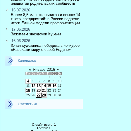
инициатив родительских сообществ
16.07.2026
Более 8,5 млн школьников и свыше 14
тысяч предприятий: в России подвели
итоги Единой модели профориентации
17.06.2026
Зажигаем звездочки Кубани
16.06.2026
Юная художница победила в конкурсе
«Расскажи миру о своей Родине»
Календарь
«
Январь 2016
»
Пн
Вт
Ср
Чт
Пт
Сб
Вс
1
2
3
4
5
6
7
8
9
10
12
13
14
15
16
11
17
18
20
21
19
22
23
24
27
28
25
26
29
30
31
Статистика
Онлайн всего:
1
Гостей:
1