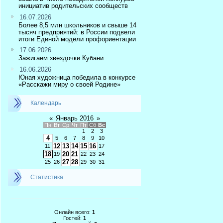
инициатив родительских сообществ
16.07.2026
Более 8,5 млн школьников и свыше 14
тысяч предприятий: в России подвели
итоги Единой модели профориентации
17.06.2026
Зажигаем звездочки Кубани
16.06.2026
Юная художница победила в конкурсе
«Расскажи миру о своей Родине»
Календарь
«
Январь 2016
»
Пн
Вт
Ср
Чт
Пт
Сб
Вс
1
2
3
4
5
6
7
8
9
10
12
13
14
15
16
11
17
18
20
21
19
22
23
24
27
28
25
26
29
30
31
Статистика
Онлайн всего:
1
Гостей:
1