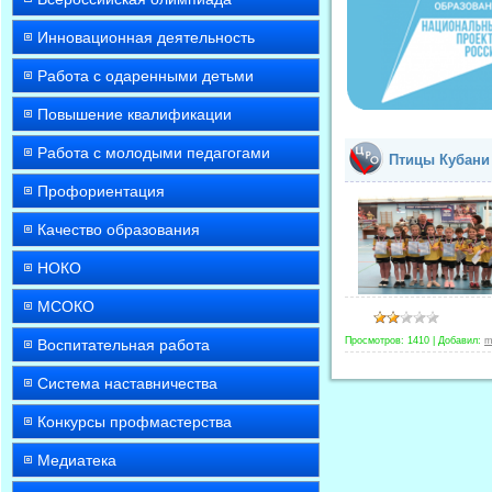
Инновационная деятельность
Работа с одаренными детьми
Повышение квалификации
Работа с молодыми педагогами
Птицы Кубани
Профориентация
Качество образования
НОКО
МСОКО
Просмотров:
1410
|
Добавил:
m
Воспитательная работа
Система наставничества
Конкурсы профмастерства
Медиатека