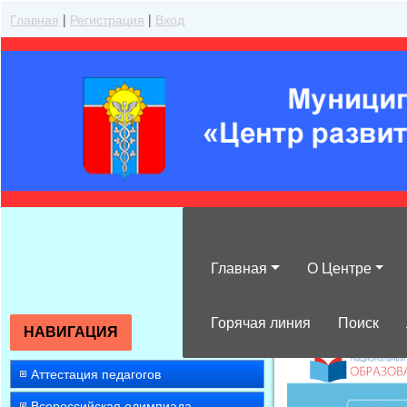
Главная
|
Регистрация
|
Вход
Главная
О Центре
»
2016
»
Январ
Горячая линия
Поиск
НАВИГАЦИЯ
Аттестация педагогов
Всероссийская олимпиада