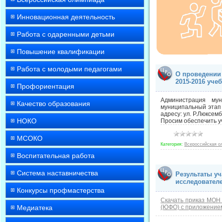
Инновационная деятельность
Работа с одаренными детьми
Повышение квалификации
Работа с молодыми педагогами
О проведении
2015-2016 уче
Профориентация
Администрация му
Качество образования
муниципальный этап 
адресу: ул. Р.Люксемб
НОКО
Просим обеспечить у
МСОКО
Категория:
Всероссийская о
Воспитательная работа
Система наставничества
Результаты у
исследовател
Конкурсы профмастерства
Скачать приказ МОН 
Медиатека
(ЮФО) с приложение