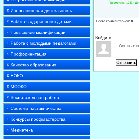
Просмотров
: 1233 |
До
Инновационная деятельность
Работа с одаренными детьми
Всего комментариев
:
0
Повышение квалификации
Войдите:
Работа с молодыми педагогами
Профориентация
Отправить
Качество образования
НОКО
МСОКО
Воспитательная работа
Система наставничества
Конкурсы профмастерства
Медиатека