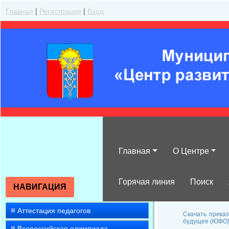
Главная
|
Регистрация
|
Вход
Главная
О Центре
Результаты уч
исследователе
Горячая линия
Поиск
НАВИГАЦИЯ
Аттестация педагогов
Скачать прика
будущее (ЮФО)
Всероссийская олимпиада