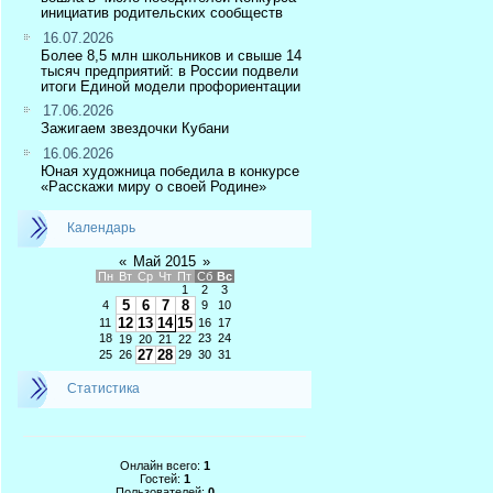
инициатив родительских сообществ
16.07.2026
Более 8,5 млн школьников и свыше 14
тысяч предприятий: в России подвели
итоги Единой модели профориентации
17.06.2026
Зажигаем звездочки Кубани
16.06.2026
Юная художница победила в конкурсе
«Расскажи миру о своей Родине»
Календарь
«
Май 2015
»
Пн
Вт
Ср
Чт
Пт
Сб
Вс
1
2
3
5
6
7
8
4
9
10
12
13
14
15
11
16
17
18
23
24
19
20
21
22
27
28
25
26
29
30
31
Статистика
Онлайн всего:
1
Гостей:
1
Пользователей:
0