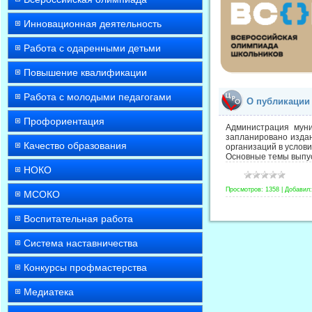
Инновационная деятельность
Работа с одаренными детьми
Повышение квалификации
Работа с молодыми педагогами
О публикации 
Профориентация
Администрация муни
запланировано изда
Качество образования
организаций в услов
Основные темы выпу
НОКО
Просмотров:
1358
|
Добавил:
МСОКО
Воспитательная работа
Система наставничества
Конкурсы профмастерства
Медиатека