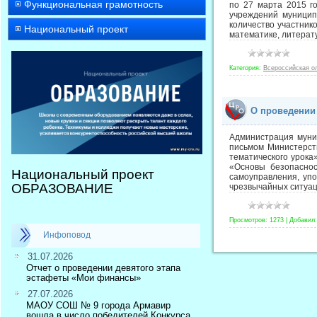
Функциональная грамотность
по 27 марта 2015 г
учреждений муницип
количество участник
Национальный проект
математике, литерат
Категория:
Всероссийская о
О проведении 
Администрация муни
письмом Министерст
тематического урока
«Основы безопаснос
Национальный проект
самоуправления, уп
ОБРАЗОВАНИЕ
чрезвычайных ситуа
Просмотров:
1273
|
Добавил:
Инфоповод
31.07.2026
Отчет о проведении девятого этапа
эстафеты «Мои финансы»
27.07.2026
МАОУ СОШ № 9 города Армавир
вошла в число победителей Конкурса