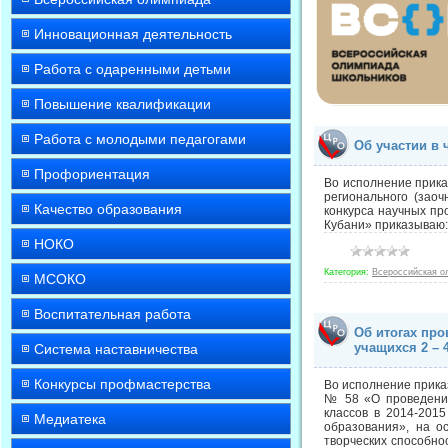
Инновационная деятельность
Работа с одаренными детьми
Повышение квалификации
Работа с молодыми педагогами
Об участии в
Профориентация
Во исполнение прика
регионального (заоч
Качество образования
конкурса научных пр
Кубани» приказываю
НОКО
Категория:
Всероссийская о
МСОКО
Воспитательная работа
Об итогах про
учащихся 2 – 
Система наставничества
Конкурсы профмастерства
Во исполнение прика
№ 58 «О проведении
классов в 2014-201
Медиатека
образования», на о
творческих способно