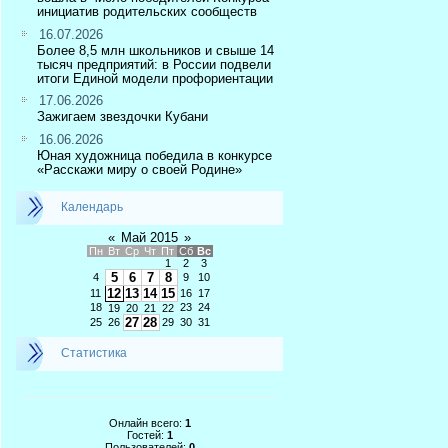
инициатив родительских сообществ
16.07.2026
Более 8,5 млн школьников и свыше 14
тысяч предприятий: в России подвели
итоги Единой модели профориентации
17.06.2026
Зажигаем звездочки Кубани
16.06.2026
Юная художница победила в конкурсе
«Расскажи миру о своей Родине»
Календарь
«
Май 2015
»
Пн
Вт
Ср
Чт
Пт
Сб
Вс
1
2
3
5
6
7
8
4
9
10
12
13
14
15
11
16
17
18
23
24
19
20
21
22
27
28
25
26
29
30
31
Статистика
Онлайн всего:
1
Гостей:
1
Пользователей:
0