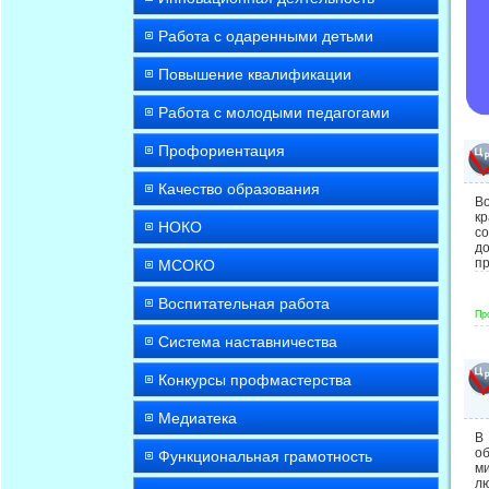
Работа с одаренными детьми
Повышение квалификации
Работа с молодыми педагогами
Профориентация
Качество образования
В
к
НОКО
со
д
п
МСОКО
Воспитательная работа
Пр
Система наставничества
Конкурсы профмастерства
Медиатека
В
о
Функциональная грамотность
м
лю