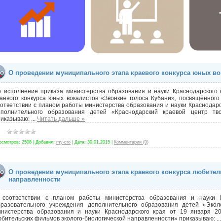
О проведении муниципального этапа краевого конкурса юных во
о исполнение приказа министерства образования и науки Краснодарского
раевого конкурса юных вокалистов «Звонкие голоса Кубани», посвящённог
ответствии с планом работы министерства образования и науки Краснодарс
ополнительного образования детей «Краснодарский краевой центр тво
риказываю:
...
Читать дальше »
осмотров:
2508
|
Добавил:
my-cro
|
Дата:
30.01.2015
|
Комментарии (0)
О проведении муниципального этапа краевого конкурса любите
направленности
 соответствии с планом работы министерства образования и науки Кр
бразовательного учреждения дополнительного образования детей «Экол
инистерства образования и науки Краснодарского края от 19 января 
бительских фильмов эколого-биологической направленности» приказываю:
..