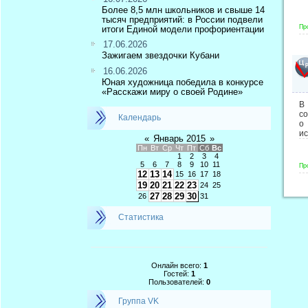
Более 8,5 млн школьников и свыше 14
тысяч предприятий: в России подвели
Пр
итоги Единой модели профориентации
17.06.2026
Зажигаем звездочки Кубани
16.06.2026
Юная художница победила в конкурсе
«Расскажи миру о своей Родине»
В
со
Календарь
о
и
«
Январь 2015
»
Пн
Вт
Ср
Чт
Пт
Сб
Вс
1
2
3
4
5
6
7
8
9
10
11
Пр
12
13
14
15
16
17
18
19
20
21
22
23
24
25
27
28
29
30
26
31
Статистика
Онлайн всего:
1
Гостей:
1
Пользователей:
0
Группа VK