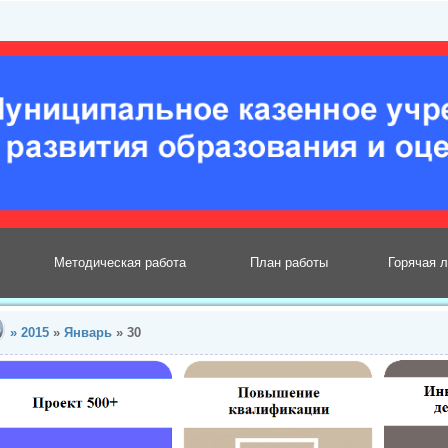
Методическая работа
План работы
Горячая 
»
2015
»
Январь
»
30