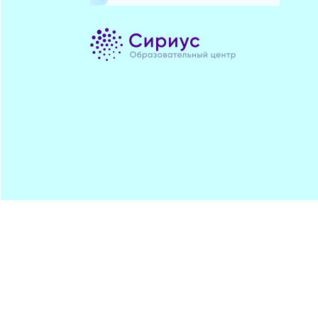
Минпрос
ПОДПИСАТЬСЯ
ЦДОДД
Хостинг от
uCoz
Обратная
RSS