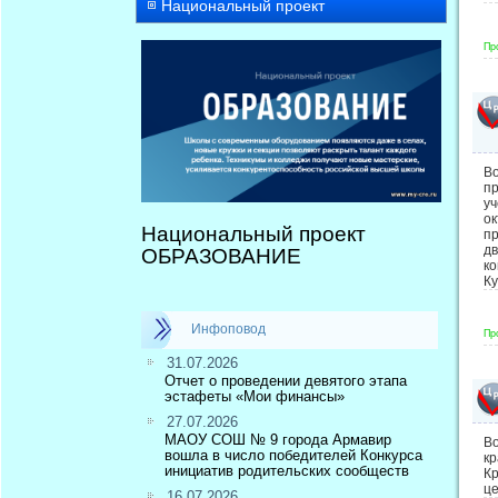
Национальный проект
Пр
Во
п
уч
ок
Национальный проект
пр
дв
ОБРАЗОВАНИЕ
ко
К
Инфоповод
Пр
31.07.2026
Отчет о проведении девятого этапа
эстафеты «Мои финансы»
27.07.2026
МАОУ СОШ № 9 города Армавир
В
вошла в число победителей Конкурса
к
инициатив родительских сообществ
К
це
16.07.2026