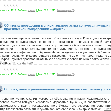
осмотров:
1223
|
Добавил:
my-cro
|
Дата:
30.01.2015
|
Комментарии (0)
Об итогах проведения муниципального этапа конкурса научных 
практической конференции «Эврика»
 исполнении приказа министерства образования и науки Краснодарского кр
роведении конкурса научных проектов школьников в рамках краевой науч
ебном году» и на основании приказа управления образования администрац
тября 2014 года № 784 «О проведении муниципального этапа конкурса нау
актической конференции «Эврика» Малой академии наук учащихся Кубани в 2
ижения учащихся в сфере общего образования с 22 октября 2014 года по 2
нкурса научных проектов школьников в рамках краевой научно-практическо
убани.
...
Читать дальше »
осмотров:
1317
|
Добавил:
my-cro
|
Дата:
30.01.2015
|
Комментарии (0)
О проведении муниципального этапа краевого смотра-конкурса
о исполнение приказа министерства образования и науки Краснодарского
раевого смотра-конкурса «Молодые дарования Кубани», в соответствии 
раснодарского края и государственного бюджетного учреждения дополнит
нтр творческого развития и гуманитарного образования» приказываю:
...
Чита