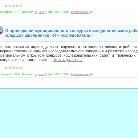
осмотров:
2187
|
Добавил:
my-cro
|
Дата:
30.01.2015
|
Комментарии (0)
О проведении муниципального конкурса исследовательских рабо
младших школьников «Я – исследователь»
 целях развития индивидуально-творческого потенциала личности ребенк
вершенствования навыков исследовательского поведения и развития исслед
 региональном открытом конкурсе исследовательских работ и творческих
сследователь» приказываю:
...
Читать дальше »
осмотров:
2056
|
Добавил:
my-cro
|
Дата:
30.01.2015
|
Комментарии (0)