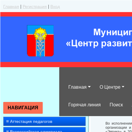
Главная
|
Регистрация
|
Вход
Главная
О Центре
Об итогах пров
практической 
Горячая линия
Поиск
НАВИГАЦИЯ
Аттестация педагогов
Во исполнении
организации и
Всероссийская олимпиада
«Эврика» в 20