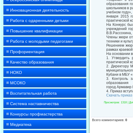
образования го
школьников в р
Инновационная деятельность
учебном году»,
января 2015 г
Работа с одаренными детьми
практической к
На Конкурс бы
учреждений го
Повышение квалификации
В.В.Рассохина,
Члены жюри отм
Работа с молодыми педагогами
техники и культ
Решением жюри
рамках краевой
Профориентация
На основании 
1. Утвердить 
Качество образования
практической к
2. Директору 
муниципального
НОКО
Кубани в МБУ «
3. Контроль 
МСОКО
образования
город Армавир 
4. Приказ вступ
Воспитательная работа
Скачать приказ
Просмотров
: 1318 |
До
Система наставничества
Конкурсы профмастерства
Всего комментариев
:
0
Медиатека