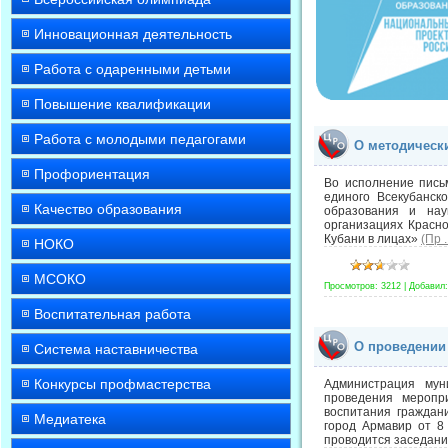
Инновационная деятельность
Работа с одаренными детьми
Повышение квалификации
Работа с молодыми педагогами
О методическ
Профориентация
Во исполнение пись
единого Всекубанск
Качество образования
образования и нау
организациях Красно
Кубани в лицах»
(Пр
.
НОКО
МСОКО
Просмотров:
3212
|
Добавил:
Воспитательная работа
О проведении
Система наставничества
Конкурсы профмастерства
Администрация мун
проведения меропри
воспитания граждан
Медиатека
город Армавир от 8 
проводится заседани