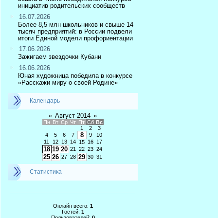
инициатив родительских сообществ
16.07.2026
Более 8,5 млн школьников и свыше 14
тысяч предприятий: в России подвели
итоги Единой модели профориентации
17.06.2026
Зажигаем звездочки Кубани
16.06.2026
Юная художница победила в конкурсе
«Расскажи миру о своей Родине»
Календарь
«
Август 2014
»
Пн
Вт
Ср
Чт
Пт
Сб
Вс
1
2
3
8
4
5
6
7
9
10
11
12
13
14
16
17
15
18
19
20
21
22
23
24
25
26
29
27
28
30
31
Статистика
Онлайн всего:
1
Гостей:
1
Пользователей:
0