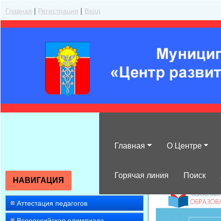
Главная
|
Регистрация
|
Вход
Главная
О Центре
»
2014
»
Август
Горячая линия
Поиск
НАВИГАЦИЯ
Аттестация педагогов
Всероссийская олимпиада