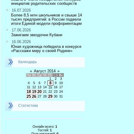
инициатив родительских сообществ
16.07.2026
Более 8,5 млн школьников и свыше 14
тысяч предприятий: в России подвели
итоги Единой модели профориентации
17.06.2026
Зажигаем звездочки Кубани
16.06.2026
Юная художница победила в конкурсе
«Расскажи миру о своей Родине»
Календарь
«
Август 2014
»
Пн
Вт
Ср
Чт
Пт
Сб
Вс
1
2
3
8
4
5
6
7
9
10
11
12
13
14
16
17
15
18
19
20
21
22
23
24
25
26
29
27
28
30
31
Статистика
Онлайн всего:
1
Гостей:
1
Пользователей:
0