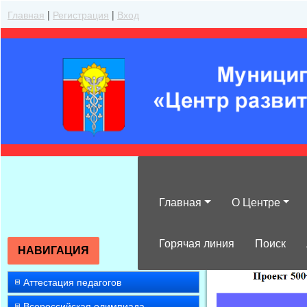
Главная
|
Регистрация
|
Вход
Главная
О Центре
»
2014
»
Август
Горячая линия
Поиск
НАВИГАЦИЯ
Аттестация педагогов
Всероссийская олимпиада