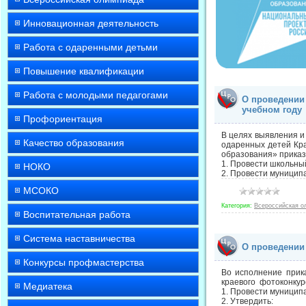
Инновационная деятельность
Работа с одаренными детьми
Повышение квалификации
Работа с молодыми педагогами
О проведении 
учебном году
Профориентация
В целях выявления и
Качество образования
одаренных детей Кра
образования» прика
1. Провести школьный
НОКО
2. Провести муниципа
МСОКО
Категория:
Всероссийская о
Воспитательная работа
Система наставничества
О проведении
Конкурсы профмастерства
Во исполнение прик
краевого фотоконкур
Медиатека
1. Провести муниципа
2. Утвердить: