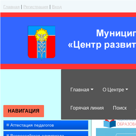
Главная
|
Регистрация
|
Вход
Главная
О Центре
»
2014
»
Март
»
Горячая линия
Поиск
НАВИГАЦИЯ
Аттестация педагогов
Всероссийская олимпиада