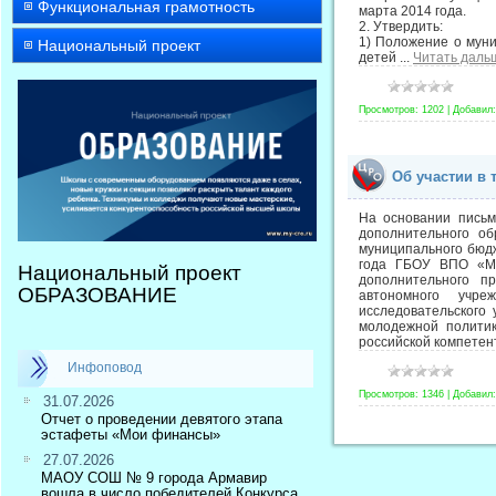
Функциональная грамотность
марта 2014 года.
2. Утвердить:
1) Положение о муни
Национальный проект
детей
...
Читать даль
Просмотров:
1202
|
Добавил:
Об участии в 
На основании письм
дополнительного о
муниципального бюдж
года ГБОУ ВПО «Мос
Национальный проект
дополнительного п
ОБРАЗОВАНИЕ
автономного учре
исследовательского
молодежной политик
российской компетен
Инфоповод
Просмотров:
1346
|
Добавил:
31.07.2026
Отчет о проведении девятого этапа
эстафеты «Мои финансы»
27.07.2026
МАОУ СОШ № 9 города Армавир
вошла в число победителей Конкурса