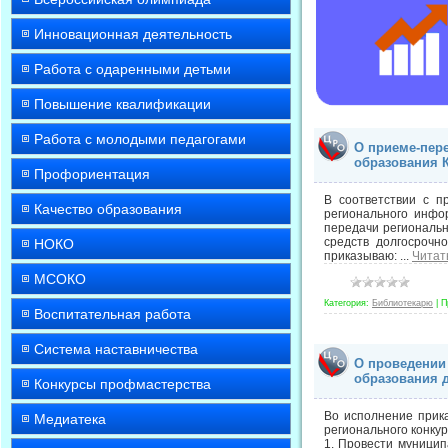
Инновационная деятельность
Работа с одаренными детьми
Повышение квалификации
Работа с молодыми педагогами
О приеме-пер
образования 
Профориентация
В соответствии с п
Качество образования
регионального инфо
передачи региональ
средств долгосрочн
НОКО
приказываю:
...
Читат
МСОКО
Категория:
Библиотекарю
|
П
Воспитательная работа
Система наставничества
О проведении
образования 
Конкурсы профмастерства
Во исполнение прик
Медиатека
регионального конку
1. Провести муницип