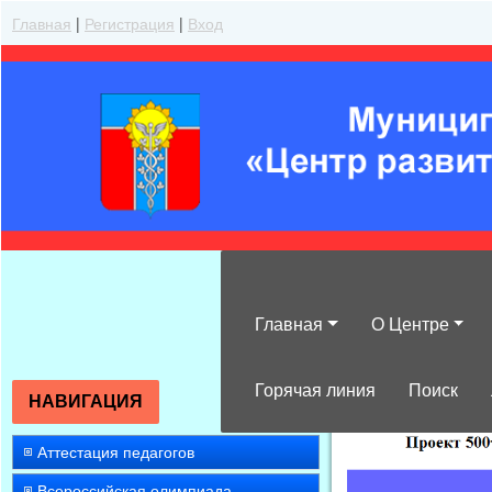
Главная
|
Регистрация
|
Вход
Главная
О Центре
»
2014
»
Март
»
Горячая линия
Поиск
НАВИГАЦИЯ
Аттестация педагогов
Всероссийская олимпиада