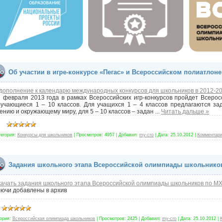
Об участии в игре-конкурсе «Пегас» и Всероссийском полиатлоне
дополнение к календарю международных конкурсов для школьников в 2012-20
 февраля 2013 года в рамках Всероссийских игр-конкурсов пройдет Всеро
учающиеся 1 – 10 классов. Для учащихся 1 – 4 классов предлагаются зад
ению и окружающему миру, для 5 – 10 классов – задан
...
Читать дальше »
тегория:
Конкурсы для школьников
|
Просмотров:
4957
|
Добавил:
my-cro
|
Дата:
25.10.2012
|
Комментари
Задания школьного этапа Всероссийской олимпиады школьнико
ачать задания школьного этапа Всероссийской олимпиады школьников по М
ючи добавлены в архив
ория:
Всероссийская олимпиада школьников
|
Просмотров:
2425
|
Добавил:
my-cro
|
Дата:
25.10.2012
|