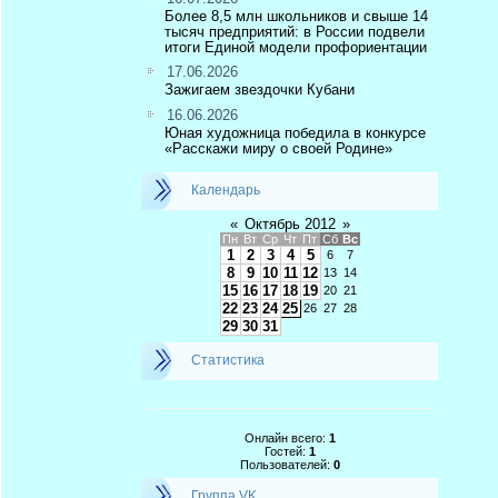
Более 8,5 млн школьников и свыше 14
тысяч предприятий: в России подвели
итоги Единой модели профориентации
17.06.2026
Зажигаем звездочки Кубани
16.06.2026
Юная художница победила в конкурсе
«Расскажи миру о своей Родине»
Календарь
«
Октябрь 2012
»
Пн
Вт
Ср
Чт
Пт
Сб
Вс
1
2
3
4
5
6
7
8
9
10
11
12
13
14
15
16
17
18
19
20
21
22
23
24
25
26
27
28
29
30
31
Статистика
Онлайн всего:
1
Гостей:
1
Пользователей:
0
Группа VK