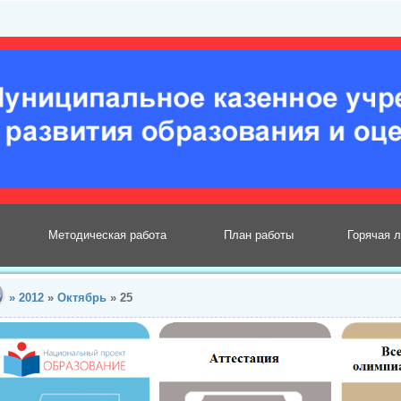
Методическая работа
План работы
Горячая 
»
2012
»
Октябрь
»
25