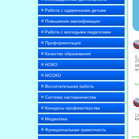
Работа с одаренными детьми
Повышение квалификации
Работа с молодыми педагогами
Профориентация
Качество образования
В 
27
НОКО
об
чт
МСОКО
Ка
Воспитательная работа
Система наставничества
Конкурсы профмастерства
Ск
Медиатека
Кл
Функциональная грамотность
Катег