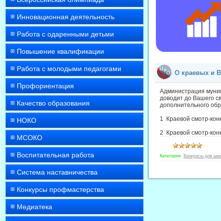
Инновационная деятельность
Работа с одаренными детьми
Повышение квалификации
Работа с молодыми педагогами
О краевых и В
Профориентация
Администрация муни
доводит до Вашего с
Качество образования
дополнительного обр
1 Краевой смотр-конк
НОКО
2 Краевой смотр-кон
МСОКО
Воспитательная работа
Категория:
Конкурсы для шк
Система наставничества
Конкурсы профмастерства
Медиатека