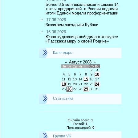
Более 8,5 млн школьников и свыше 14
тысяч предприятий: в России подвели
итоги Единой модели профориентации
17.06.2026
Зажигаем звездочки Кубани
16.06.2026
Юная художница победила в конкурсе
«Расскажи миру о своей Родине»
Календарь
«
Август 2008
»
Пн
Вт
Ср
Чт
Пт
Сб
Вс
1
2
3
10
4
5
6
7
8
9
15
11
12
13
14
16
17
18
24
19
20
21
22
23
26
29
25
27
28
30
31
Статистика
Онлайн всего:
1
Гостей:
1
Пользователей:
0
Группа VK