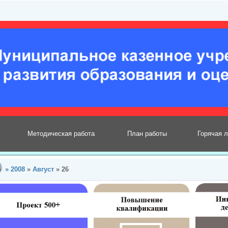
Методическая работа
План работы
Горячая 
»
2008
»
Август
»
26