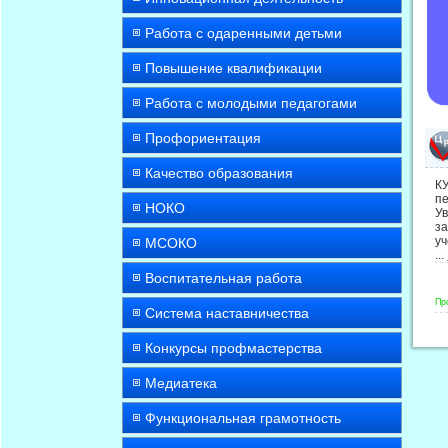
Работа с одаренными детьми
Повышение квалификации
Работа с молодыми педагогами
Профориентация
Качество образования
К
п
НОКО
У
за
уч
МСОКО
...
Воспитательная работа
Пр
Система наставничества
Конкурсы профмастерства
Медиатека
Функциональная грамотность