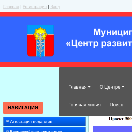
Главная
|
Регистрация
|
Вход
Главная
О Центре
»
2008
»
Август
Горячая линия
Поиск
НАВИГАЦИЯ
Аттестация педагогов
Всероссийская олимпиада