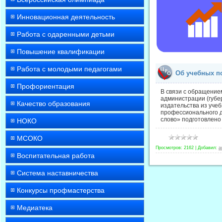
Инновационная деятельность
Работа с одаренными детьми
Повышение квалификации
Работа с молодыми педагогами
Об учебных по
Профориентация
В связи с обращение
администрации (губе
Качество образования
издательства из уче
профессионального д
слово» подготовлено
НОКО
МСОКО
Просмотров:
2162
|
Добавил:
a
Воспитательная работа
Система наставничества
Конкурсы профмастерства
Медиатека