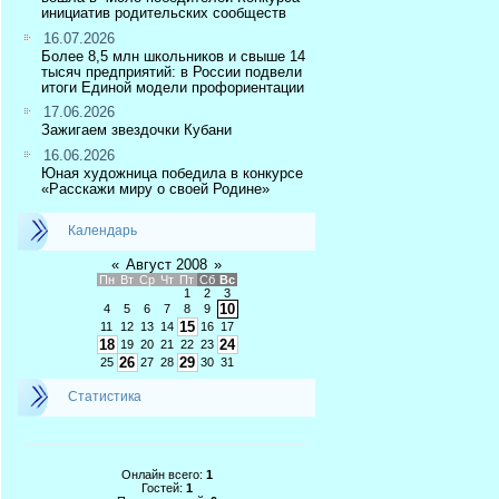
инициатив родительских сообществ
16.07.2026
Более 8,5 млн школьников и свыше 14
тысяч предприятий: в России подвели
итоги Единой модели профориентации
17.06.2026
Зажигаем звездочки Кубани
16.06.2026
Юная художница победила в конкурсе
«Расскажи миру о своей Родине»
Календарь
«
Август 2008
»
Пн
Вт
Ср
Чт
Пт
Сб
Вс
1
2
3
10
4
5
6
7
8
9
15
11
12
13
14
16
17
18
24
19
20
21
22
23
26
29
25
27
28
30
31
Статистика
Онлайн всего:
1
Гостей:
1