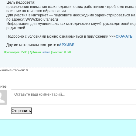
Цель педсовета:
привлечение внимания всех педагогических работников к проблеме испо
влияние на качество образования.
Для участия в Интернет — педсовете необходимо зарегистрироваться на
по адресу: WWW.biro.ufanet.ru
Информация для муниципальных методических служб, руководителей по
родителей.
Подробно с условиями можно ознакомиться в приложении.>>>
СКАЧАТЬ
Другие материалы смотрите в
АРХИВЕ
Просмотров
: 2735 |
Добавил
:
admin
|
Рейтинг
:
0.0
/
0
о комментариев
:
0
ите:
Отправить