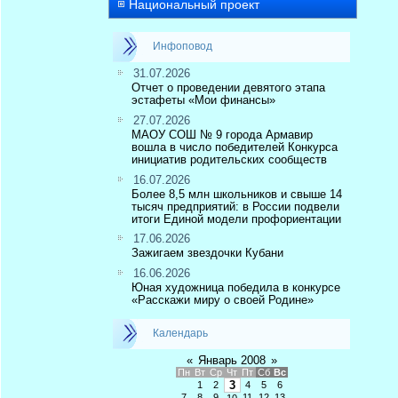
Национальный проект
Инфоповод
31.07.2026
Отчет о проведении девятого этапа
эстафеты «Мои финансы»
27.07.2026
МАОУ СОШ № 9 города Армавир
вошла в число победителей Конкурса
инициатив родительских сообществ
16.07.2026
Более 8,5 млн школьников и свыше 14
тысяч предприятий: в России подвели
итоги Единой модели профориентации
17.06.2026
Зажигаем звездочки Кубани
16.06.2026
Юная художница победила в конкурсе
«Расскажи миру о своей Родине»
Календарь
«
Январь 2008
»
Пн
Вт
Ср
Чт
Пт
Сб
Вс
3
1
2
4
5
6
7
8
9
11
12
13