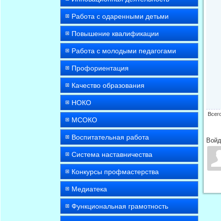
Работа с одаренными детьми
Повышение квалификации
Работа с молодыми педагогами
Профориентация
Качество образования
НОКО
Всег
МСОКО
Воспитательная работа
Войд
Система наставничества
Конкурсы профмастерства
Медиатека
Функциональная грамотность