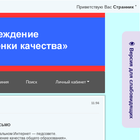
Приветствую Вас
Странник
*
Версия для слабовидящих
линия
Поиск
Личный кабинет
11:56
СЬМО
нальном Интернет — педсовете.
ение качества общего образования».