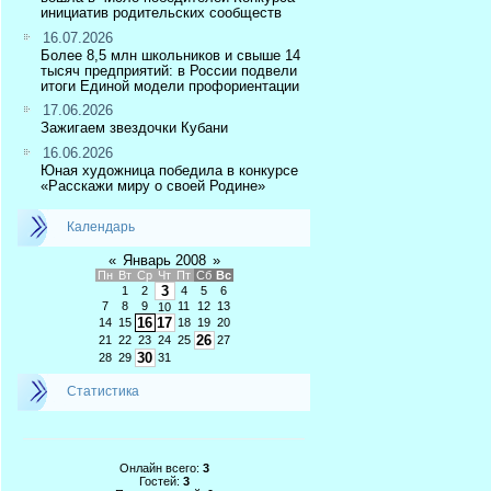
инициатив родительских сообществ
16.07.2026
Более 8,5 млн школьников и свыше 14
тысяч предприятий: в России подвели
итоги Единой модели профориентации
17.06.2026
Зажигаем звездочки Кубани
16.06.2026
Юная художница победила в конкурсе
«Расскажи миру о своей Родине»
Календарь
«
Январь 2008
»
Пн
Вт
Ср
Чт
Пт
Сб
Вс
3
1
2
4
5
6
7
8
9
11
12
13
10
16
17
14
15
18
19
20
26
21
22
23
24
25
27
30
28
29
31
Статистика
Онлайн всего:
3
Гостей:
3