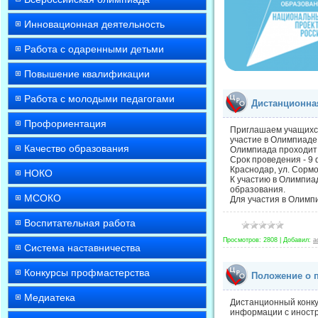
Инновационная деятельность
Работа с одаренными детьми
Повышение квалификации
Работа с молодыми педагогами
Дистанционна
Профориентация
Приглашаем учащихся 
участие в Олимпиаде
Качество образования
Олимпиада проходит 
Срок проведения - 9 
Краснодар, ул. Сормов
НОКО
К участию в Олимпиад
образования.
МСОКО
Для участия в Олимпи
Воспитательная работа
Просмотров:
2808
|
Добавил:
a
Система наставничества
Конкурсы профмастерства
Положение о 
Медиатека
Дистанционный конку
информации с иностр