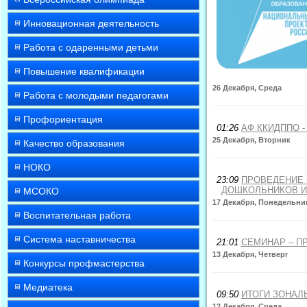
Инновационная деятельность
Работа с одаренными детьми
Повышение квалификации
26 Декабря, Среда
Работа с молодыми педагогами
Профориентация
01:26
АФ ККИДППО - 
25 Декабря, Вторник
Качество образования
НОКО
23:09
ПРОВЕДЕНИЕ 
ДОШКОЛЬНИКОВ И
МСОКО
17 Декабря, Понедельни
Воспитательная работа
Система наставничества
21:01
СЕМИНАР – П
13 Декабря, Четверг
Конкурсы профмастерства
Медиатека
09:50
ИТОГИ ЗОНАЛ
12 Декабря, Среда