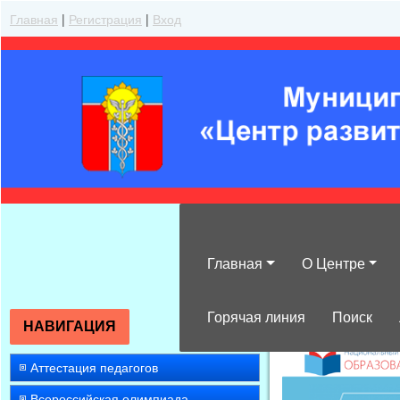
Главная
|
Регистрация
|
Вход
Главная
О Центре
»
2007
»
Декабр
Горячая линия
Поиск
НАВИГАЦИЯ
Аттестация педагогов
Всероссийская олимпиада