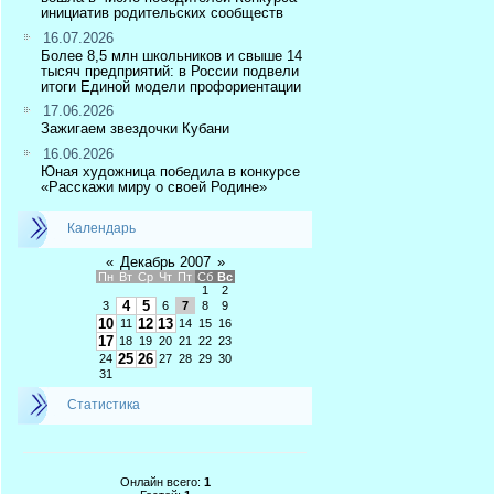
инициатив родительских сообществ
16.07.2026
Более 8,5 млн школьников и свыше 14
тысяч предприятий: в России подвели
итоги Единой модели профориентации
17.06.2026
Зажигаем звездочки Кубани
16.06.2026
Юная художница победила в конкурсе
«Расскажи миру о своей Родине»
Календарь
«
Декабрь 2007
»
Пн
Вт
Ср
Чт
Пт
Сб
Вс
1
2
4
5
3
6
7
8
9
10
12
13
11
14
15
16
17
18
19
20
21
22
23
25
26
24
27
28
29
30
31
Статистика
Онлайн всего:
1