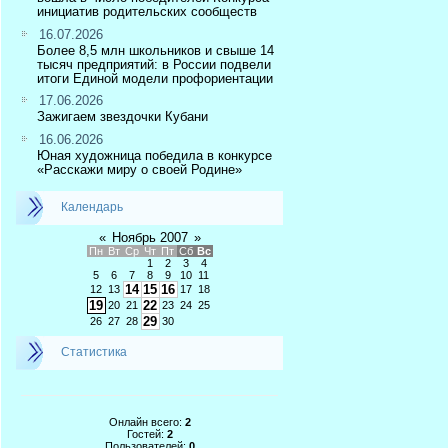
инициатив родительских сообществ
16.07.2026
Более 8,5 млн школьников и свыше 14
тысяч предприятий: в России подвели
итоги Единой модели профориентации
17.06.2026
Зажигаем звездочки Кубани
16.06.2026
Юная художница победила в конкурсе
«Расскажи миру о своей Родине»
Календарь
«
Ноябрь 2007
»
Пн
Вт
Ср
Чт
Пт
Сб
Вс
1
2
3
4
5
6
7
8
9
10
11
14
15
16
12
13
17
18
19
22
20
21
23
24
25
29
26
27
28
30
Статистика
Онлайн всего:
2
Гостей:
2
Пользователей:
0