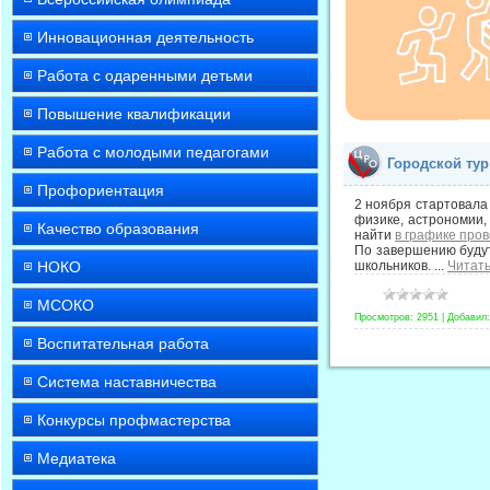
Инновационная деятельность
Работа с одаренными детьми
Повышение квалификации
Работа с молодыми педагогами
Городской ту
Профориентация
2 ноября стартовала
физике, астрономии,
Качество образования
найти
в графике про
По завершению будут
НОКО
школьников.
...
Читать
МСОКО
Просмотров:
2951
|
Добавил:
Воспитательная работа
Система наставничества
Конкурсы профмастерства
Медиатека