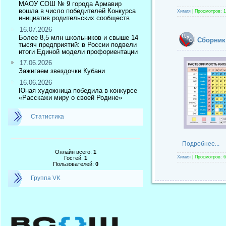
МАОУ СОШ № 9 города Армавир
вошла в число победителей Конкурса
Химия
|
Просмотров:
1
инициатив родительских сообществ
16.07.2026
Более 8,5 млн школьников и свыше 14
Сборник
тысяч предприятий: в России подвели
итоги Единой модели профориентации
17.06.2026
Зажигаем звездочки Кубани
16.06.2026
Юная художница победила в конкурсе
«Расскажи миру о своей Родине»
Статистика
Подробнее...
Онлайн всего:
1
Химия
|
Просмотров:
6
Гостей:
1
Пользователей:
0
Группа VK