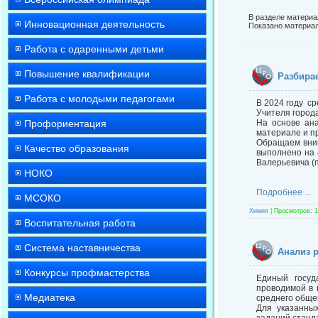
В разделе материа
Инновационная деятельность
Показано материа
Работа с одаренными детьми
Повышение квалификации
Разбира
Работа с молодыми педагогами
В 2024 году ср
Учителя города
Профориентация
На основе ан
материале и п
Обращаем вним
Качество образования
выполнено на 4
Валерьевича (
НОКО
Подробнее ...
МСОКО
Химия
|
Просмотров:
1
Воспитательная работа
Система наставничества
Анализ 
Конкурсы профмастерства
Единый госуд
проводимой в 
Медиатека
среднего обще
Для указанны