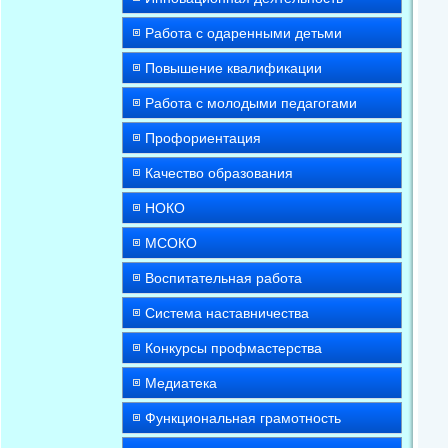
Работа с одаренными детьми
Повышение квалификации
Работа с молодыми педагогами
Профориентация
Качество образования
НОКО
МСОКО
Воспитательная работа
Система наставничества
Конкурсы профмастерства
Медиатека
Функциональная грамотность