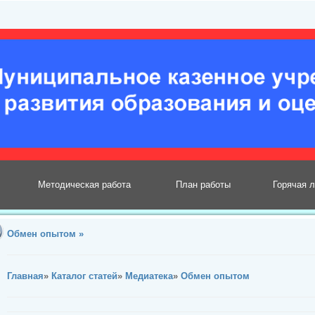
Методическая работа
План работы
Горячая 
Обмен опытом »
Главная
»
Каталог статей
»
Медиатека
»
Обмен опытом