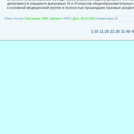
допускаются учащиеся выпускных IX и XI классов общеобразовательных 
к основной медицинской группе и полностью прошедшие базовые раздел
Обмен опытом
|
Просмотров:
6890
|
Добавил:
00000
|
Дата:
26.02.2009
|
Комментарии (0)
1-10
11-20
21-30
31-40
4