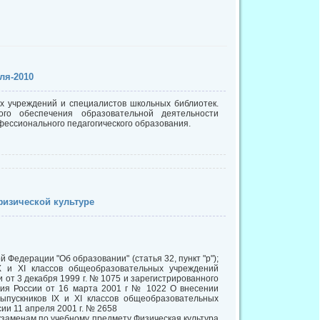
ля-2010
х учреждений и специалистов школьных библиотек.
ого обеспечения образовательной деятельности
фессионального педагогического образования.
физической культуре
Федерации "Об образовании" (статья 32, пункт "р");
IX и XI классов общеобразовательных учреждений
от 3 декабря 1999 г. № 1075 и зарегистрированного
ия России от 16 марта 2001 г № 1022 О внесении
выпускников IX и XI классов общеобразовательных
и 11 апреля 2001 г. № 2658
экзаменам по учебному предмету Физическая культура