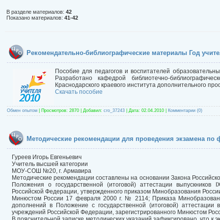
В разделе материалов
:
42
Показано материалов
:
41-42
Рекомендательно-библиографические материалы Год учите
Пособие для педагогов и воспитателей образовательны
Разработано кафедрой библиотечно-библиографическ
Краснодарского краевого института дополнительного про
Скачать пособие
Обмен опытом
|
Просмотров:
2870
|
Добавил:
cro_37243
|
Дата:
02.04.2010
|
Комментарии (0)
Методические рекомендации для проведения экзамена по 
Гуреев Игорь Евгеньевич
Учитель высшей категории
МОУ-СОШ №20, г. Армавира
Методические рекомендации составлены на основании Закона Российской 
Положения о государственной (итоговой) аттестации выпускников 
Российской Федерации, утвержденного приказом Минобразования России 
Минюстом России 17 февраля 2000 г. № 2114; Приказа Минобразован
дополнений в Положение с государственной (итоговой) аттестации 
учреждений Российской Федерации, зарегистрированного Минюстом Росси
В пояснительной записке методических указаний зафиксировано, что к 