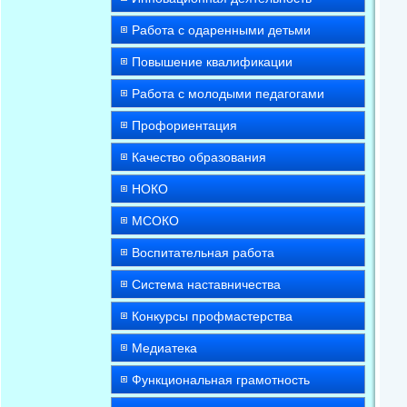
Работа с одаренными детьми
Повышение квалификации
Работа с молодыми педагогами
Профориентация
Качество образования
НОКО
МСОКО
Воспитательная работа
Система наставничества
Конкурсы профмастерства
Медиатека
Функциональная грамотность