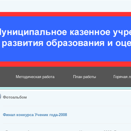
Методическая работа
План работы
Горячая 
Фотоальбом
Финал конкурса Ученик года-2008