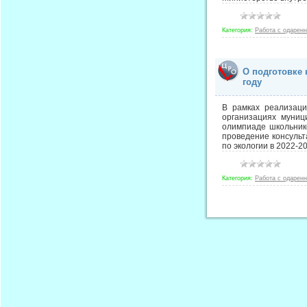
Категория:
Работа с одарен
О подготовке 
году
В рамках реализаци
организациях муниц
олимпиаде школьник
проведение консуль
по экологии в 2022-2
Категория:
Работа с одарен