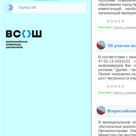
программ повышени
образовании город А
Группа VK
компетенций, необ
организаций муницип
Категория:
Работа с одарен
Об участии в
В соответствии с пи
47-01-13-19311/22
информируем Вас об
резерва " (далее – пр
Проект направлен на
рост численности уч
Категория:
Работа с одарен
Всероссийская
В муниципальном об
«Безопасные дороги»
Организаторами Ол
Министерство внутре