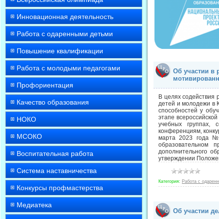
Инновационная деятельность
Работа с одаренными детьми
Повышение квалификации
Работа с молодыми педагогами
Об участии в
мотивированн
Профориентация
В целях содействия 
Качество образования
детей и молодежи в 
способностей у обу
этапе всероссийской
НОКО
учебных группах, 
конференциям, конку
МСОКО
марта 2023 года № 
образовательном п
дополнительного об
Воспитательная работа
утверждении Положе
Система наставничества
Категория:
Работа с одарен
Конкурсы профмастерства
Медиатека
Об участии де