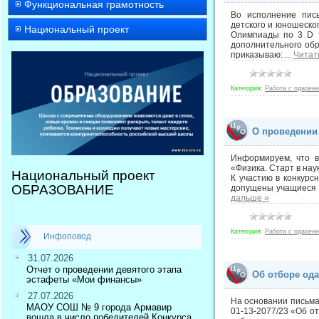
Функциональная грамотность
Во исполнение пись
детского и юношеског
Национальный проект
Олимпиады по 3 D т
дополнительного обр
приказываю:
...
Читат
Категория:
Работа с одарен
О проведении
Информируем, что в
«Физика. Старт в нау
Национальный проект
К участию в конкурс
ОБРАЗОВАНИЕ
допущены учащиеся 6
дальше »
Категория:
Работа с одарен
Инфоповод
31.07.2026
Отчет о проведении девятого этапа
Об отборе од
эстафеты «Мои финансы»
27.07.2026
На основании письма
МАОУ СОШ № 9 города Армавир
01-13-2077/23 «Об о
вошла в число победителей Конкурса