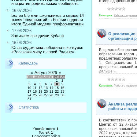
отбор одаренных дет
инициатив родительских сообществ
16.07.2026
Более 8,5 млн школьников и свыше 14
Категория:
Работа с одарен
тысяч предприятий: в России подвели
итоги Единой модели профориентации
17.06.2026
О реализации
Зажигаем звездочки Кубани
организации 
16.06.2026
Юная художница победила в конкурсе
В целях обеспечени
«Расскажи миру о своей Родине»
образования город 
предметных областях
1. Специалистам 
Календарь
профессиональной к
дальше »
«
Август 2026
»
Пн
Вт
Ср
Чт
Пт
Сб
Вс
1
2
3
4
5
6
7
8
9
Категория:
Работа с одарен
10
11
12
13
14
15
16
17
18
19
20
21
22
23
24
25
26
27
28
29
30
31
Анализа реал
Статистика
работы с ода
В соответствии с пр
Центр) от 22 янва
профессиональной к
Онлайн всего:
1
Гостей:
1
2022 годах», в целя
Пользователей:
0