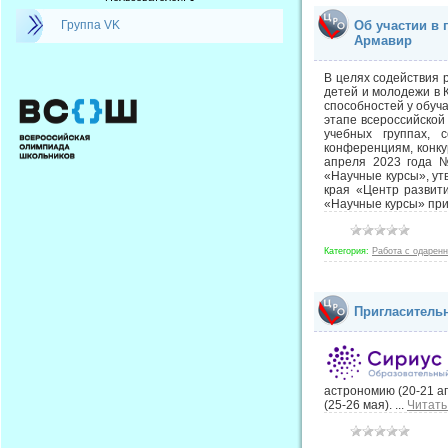
Группа VK
Об участии в
Армавир
В целях содействия 
детей и молодежи в 
способностей у обуч
этапе всероссийской
учебных группах, 
конференциям, конку
апреля 2023 года 
«Научные курсы», ут
края «Центр развит
«Научные курсы» пр
Категория:
Работа с одарен
Пригласитель
астрономию (20-21 ап
(25-26 мая).
...
Читать