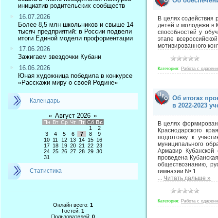
Об обеспечен
инициатив родительских сообществ
16.07.2026
В целях содействия 
Более 8,5 млн школьников и свыше 14
детей и молодежи в 
тысяч предприятий: в России подвели
способностей у обу
итоги Единой модели профориентации
этапе всероссийско
мотивированного кон
17.06.2026
Зажигаем звездочки Кубани
16.06.2026
Категория:
Работа с одарен
Юная художница победила в конкурсе
«Расскажи миру о своей Родине»
Об итогах пр
Календарь
в 2022-2023 у
«
Август 2026
»
Пн
Вт
Ср
Чт
Пт
Сб
Вс
В целях формирован
1
2
Краснодарского кра
3
4
5
6
7
8
9
подготовку к участ
10
11
12
13
14
15
16
муниципального обр
17
18
19
20
21
22
23
Армавир Кубанской 
24
25
26
27
28
29
30
31
проведена Кубанская
обществознанию, ру
Статистика
гимназии № 1.
...
Читать дальше »
Категория:
Работа с одарен
Онлайн всего:
1
Гостей:
1
Пользователей:
0