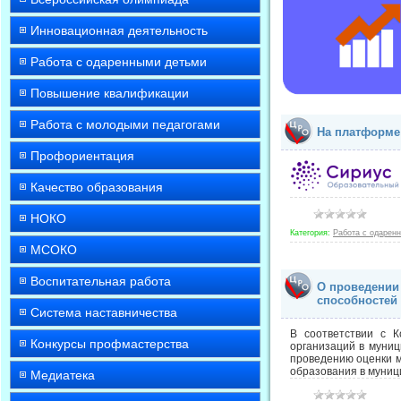
Инновационная деятельность
Работа с одаренными детьми
Повышение квалификации
Работа с молодыми педагогами
На платформе
Профориентация
Качество образования
НОКО
Категория:
Работа с одарен
МСОКО
Воспитательная работа
О проведении
способностей
Система наставничества
В соответствии с К
Конкурсы профмастерства
организаций в муниц
проведению оценки м
образования в муниц
Медиатека