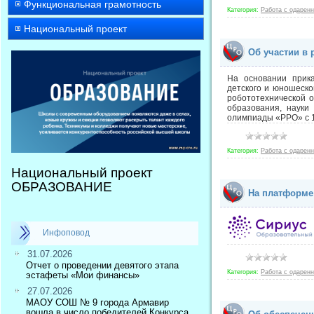
Функциональная грамотность
Категория:
Работа с одарен
Национальный проект
Об участии в
На основании прика
детского и юношеско
робототехнической 
образования, науки
олимпиады «РРО» с 1
Категория:
Работа с одарен
Национальный проект
ОБРАЗОВАНИЕ
На платформе
Инфоповод
31.07.2026
Отчет о проведении девятого этапа
Категория:
Работа с одарен
эстафеты «Мои финансы»
27.07.2026
МАОУ СОШ № 9 города Армавир
вошла в число победителей Конкурса