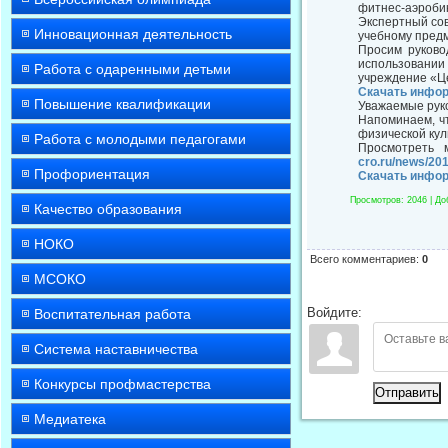
фитнес-аэробик
Экспертный сов
Инновационная деятельность
учебному предм
Просим руково
использовании
Работа с одаренными детьми
учреждение «Це
Скачать инфо
Повышение квалификации
Уважаемые рук
Напоминаем, ч
физической кул
Работа с молодыми педагогами
Просмотреть 
cro.ru/news/20
Профориентация
Скачать инфо
Просмотров
: 2046 |
До
Качество образования
НОКО
Всего комментариев
:
0
МСОКО
Войдите:
Воспитательная работа
Система наставничества
Конкурсы профмастерства
Отправить
Медиатека