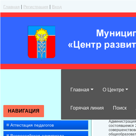
Главная
|
Регистрация
|
Вход
Главная
О Центре
Программа по 
Горячая линия
Поиск
НАВИГАЦИЯ
Администраци
Аттестация педагогов
состоявшемся 2
совершенство
общеобразоват
Всероссийская олимпиада