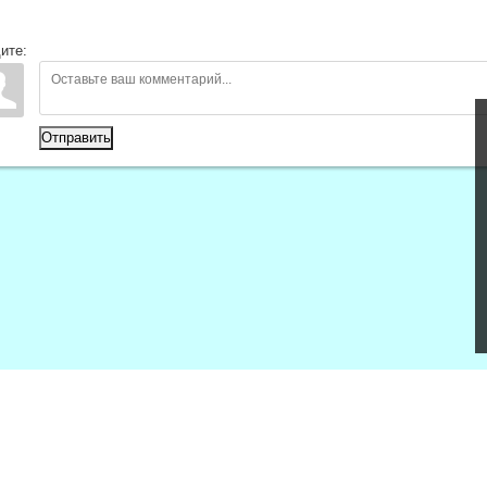
ите:
Отправить
вещения РФ
МОНиМП КК
ИРО
ФИПИ
ЦОККО