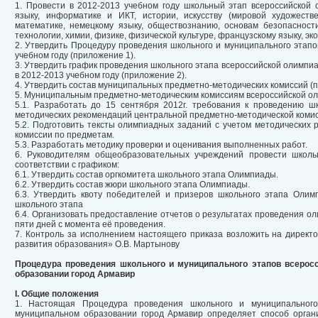
1. Провести в 2012-2013 учебном году школьный этап всероссийской
языку, информатике и ИКТ, истории, искусству (мировой художестве
математике, немецкому языку, обществознанию, основам безопасности
технологии, химии, физике, физической культуре, французскому языку, эко
2. Утвердить Процедуру проведения школьного и муниципального этапо
учебном году (приложение 1).
3. Утвердить график проведения школьного этапа всероссийской олимп
в 2012-2013 учебном году (приложение 2).
4. Утвердить состав муниципальных предметно-методических комиссий (п
5. Муниципальным предметно-методическим комиссиям всероссийской о
5.1. Разработать до 15 сентября 2012г. требования к проведению ш
методических рекомендаций центральной предметно-методической комис
5.2. Подготовить тексты олимпиадных заданий с учетом методических
комиссии по предметам.
5.3. Разработать методику проверки и оценивания выполненных работ.
6. Руководителям общеобразовательных учреждений провести школь
соответствии с графиком:
6.1. Утвердить состав оргкомитета школьного этапа Олимпиады.
6.2. Утвердить состав жюри школьного этапа Олимпиады.
6.3. Утвердить квоту победителей и призеров школьного этапа Оли
школьного этапа
6.4. Организовать предоставление отчетов о результатах проведения о
пяти дней с момента её проведения.
7. Контроль за исполнением настоящего приказа возложить на дирек
развития образования» О.В. Мартынову
Процедура проведения школьного и муниципального этапов всеро
образовании город Армавир
I. Общие положения
1. Настоящая Процедура проведения школьного и муниципального
муниципальном образовании город Армавир определяет способ орган