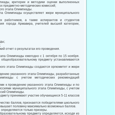
пиады, критерии и методики оценки выполненных
х предметно-методических комиссий;
ого этапа Олимпиады.
апа Олимпиады осуществляет жюри муниципального
х работников, а также аспирантов и студентов
ия города Армавира, учителей высшей категории,
ды;
;
ий отчет о результатах его проведения.
апа Олимпиады ежегодно с 1 октября по 15 ноября.
 общеобразовательному предмету устанавливаются
ного этапа Олимпиады создаются оргкомитет и жюри
едению указанного этапа Олимпиады, разработанные
лимпиады с учетом методических рекомендаций
ями к проведению указанного этапа Олимпиады и по
ссиями муниципального этапа Олимпиады, с учетом
ссий Олимпиады.
дмету принимают участие обучающиеся 5-11 классов
чество баллов, признаются победителями школьного
ревышает половину максимально возможных баллов.
ы определяются только призеры.
бразовательному предмету определяется, исходя из