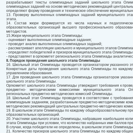
разрабатывают тексты олимпиадных заданий школьного этапа Олим
олимпиадных заданий на основе методических рекомендаций центральны
определяют форму проведения и техническое обеспечение муниципальн
13. Проверку выполненных олимпиадных заданий муниципального эт
этапа.
14. Состав жюри формируется из числа научных и педагогически
образовательных организаций высшего профессионального образован
методистов.
15.Жюри муниципального этапа Олимпиады:
- оценивает выполненные олимпиадные задания;
- проводит анализ выполненных олимпиадных заданий;
- рассматривает апелляции школьного и муниципального этапов Олимпиа
- определяет победителей и призеров муниципального этапа Олимпиады
- представляет в оргкомитет регионального этапа Олимпиады аналитическ
II. Порядок проведения школьного этапа Олимпиады
16. Школьный этап Олимпиады проводится организатором указанного эт
Конкретные даты проведения школьного этапа Олимпиады по каждому
управлением образования.
17. Для проведения школьного этапа Олимпиады организатором указан
школьного этапа Олимпиады.
Оргкомитет школьного этапа Олимпиады утверждает требования к пров
предметно- методическими комиссиями муниципального этапа О
региональных предметно-методических комиссий Олимпиады.
18. Школьный этап Олимпиады проводится в соответствии с требовани
олимпиадным заданиям, разработанным предметно-методическими коми
методических рекомендаций центральных предметно-методических коми
19. В школьном этапе Олимпиады по каждому общеобразовательному пре
образовательных организаций.
20. Участники школьного этапа Олимпиады, набравшие наибольшее коли
этапа Олимпиады при условии, что количество набранных ими баллов п
В случае, когда победители не определены, в школьном этапе Олимпиад
21. Количество призеров школьного этапа Олимпиады по каждому общео