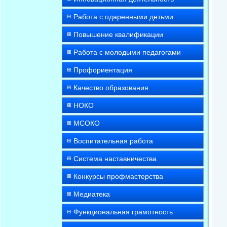
Работа с одаренными детьми
Повышение квалификации
Работа с молодыми педагогами
Профориентация
Качество образования
НОКО
МСОКО
Воспитательная работа
Система наставничества
Конкурсы профмастерства
Медиатека
Функциональная грамотность