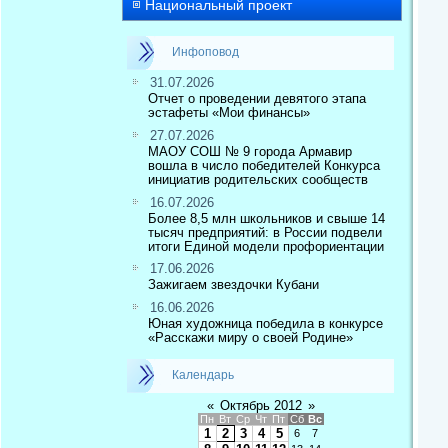
Национальный проект
Инфоповод
31.07.2026
Отчет о проведении девятого этапа
эстафеты «Мои финансы»
27.07.2026
МАОУ СОШ № 9 города Армавир
вошла в число победителей Конкурса
инициатив родительских сообществ
16.07.2026
Более 8,5 млн школьников и свыше 14
тысяч предприятий: в России подвели
итоги Единой модели профориентации
17.06.2026
Зажигаем звездочки Кубани
16.06.2026
Юная художница победила в конкурсе
«Расскажи миру о своей Родине»
Календарь
«
Октябрь 2012
»
Пн
Вт
Ср
Чт
Пт
Сб
Вс
1
2
3
4
5
6
7