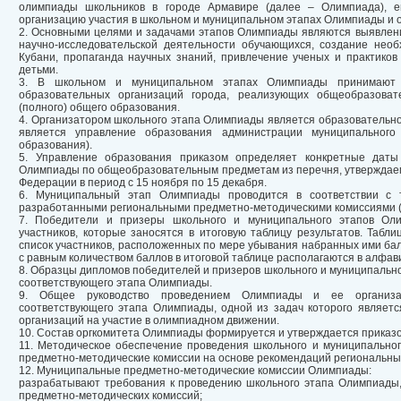
олимпиады школьников в городе Армавире (далее – Олимпиада), ег
организацию участия в школьном и муниципальном этапах Олимпиады и 
2. Основными целями и задачами этапов Олимпиады являются выявление
научно-исследовательской деятельности обучающихся, создание нео
Кубани, пропаганда научных знаний, привлечение ученых и практико
детьми.
3. В школьном и муниципальном этапах Олимпиады принимают 
образовательных организаций города, реализующих общеобразова
(полного) общего образования.
4. Организатором школьного этапа Олимпиады является образовательно
является управление образования администрации муниципального
образования).
5. Управление образования приказом определяет конкретные даты
Олимпиады по общеобразовательным предметам из перечня, утверждаем
Федерации в период с 15 ноября по 15 декабря.
6. Муниципальный этап Олимпиады проводится в соответствии с 
разработанными региональными предметно-методическими комиссиями (
7. Победители и призеры школьного и муниципального этапов Ол
участников, которые заносятся в итоговую таблицу результатов. Табл
список участников, расположенных по мере убывания набранных ими бал
с равным количеством баллов в итоговой таблице располагаются в алфав
8. Образцы дипломов победителей и призеров школьного и муниципальн
соответствующего этапа Олимпиады.
9. Общее руководство проведением Олимпиады и ее организац
соответствующего этапа Олимпиады, одной из задач которого являет
организаций на участие в олимпиадном движении.
10. Состав оргкомитета Олимпиады формируется и утверждается приказ
11. Методическое обеспечение проведения школьного и муниципальн
предметно-методические комиссии на основе рекомендаций региональны
12. Муниципальные предметно-методические комиссии Олимпиады:
разрабатывают требования к проведению школьного этапа Олимпиады,
предметно-методических комиссий;