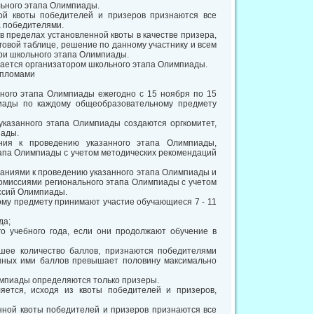
льного этапа Олимпиады.
ой квоты победителей и призеров признаются все
а победителями.
в пределах установленной квоты в качестве призера,
оговой таблице, решение по данному участнику и всем
ри школьного этапа Олимпиады.
дается организатором школьного этапа Олимпиады.
ипломами
ного этапа Олимпиады ежегодно с 15 ноября по 15
иады по каждому общеобразовательному предмету
указанного этапа Олимпиады создаются оргкомитет,
иады.
ния к проведению указанного этапа Олимпиады,
апа Олимпиады с учетом методических рекомендаций
ваниями к проведению указанного этапа Олимпиады и
омиссиями регионального этапа Олимпиады с учетом
ссий Олимпиады.
му предмету принимают участие обучающиеся 7 - 11
да;
 учебного года, если они продолжают обучение в
шее количество баллов, признаются победителями
анных ими баллов превышает половину максимально
импиады определяются только призеры.
яется, исходя из квоты победителей и призеров,
нной квоты победителей и призеров признаются все