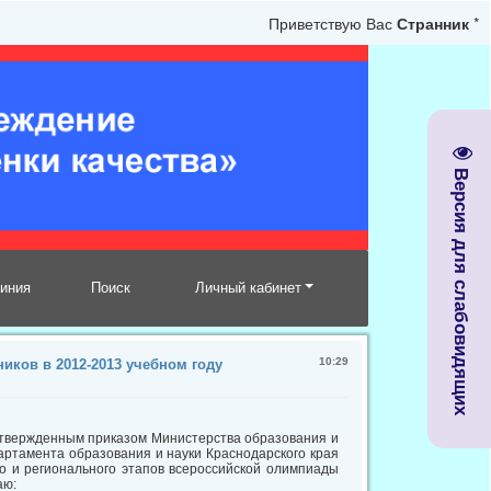
Приветствую Вас
Странник
*
Версия для слабовидящих
линия
Поиск
Личный кабинет
10:29
ков в 2012-2013 учебном году
утвержденным приказом Министерства образования и
партамента образования и науки Краснодарского края
о и регионального этапов всероссийской олимпиады
аю: