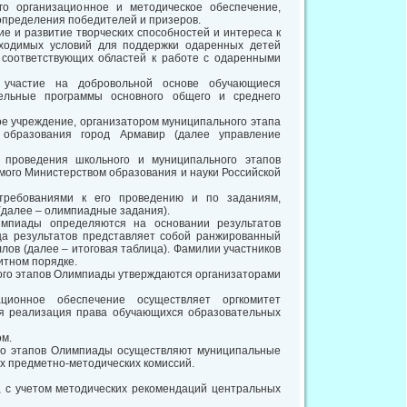
о организационное и методическое обеспечение,
определения победителей и призеров.
 и развитие творческих способностей и интереса к
бходимых условий для поддержки одаренных детей
в соответствующих областей к работе с одаренными
участие на добровольной основе обучающиеся
тельные программы основного общего и среднего
е учреждение, организатором муниципального этапа
 образования город Армавир (далее управление
 проведения школьного и муниципального этапов
ого Министерством образования и науки Российской
требованиями к его проведению и по заданиям,
далее – олимпиадные задания).
импиады определяются на основании результатов
ица результатов представляет собой ранжированный
лов (далее – итоговая таблица). Фамилии участников
итном порядке.
ого этапов Олимпиады утверждаются организаторами
ионное обеспечение осуществляет оргкомитет
ся реализация права обучающихся образовательных
ом.
ого этапов Олимпиады осуществляют муниципальные
х предметно-методических комиссий.
 с учетом методических рекомендаций центральных