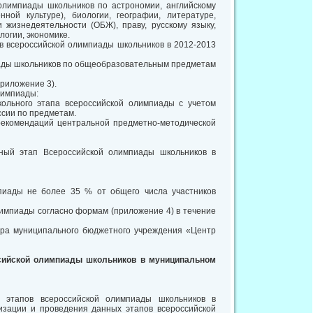
 олимпиады школьников по астрономии, английскому
нной культуре), биологии, географии, литературе,
 жизнедеятельности (ОБЖ), праву, русскому языку,
логии, экономике.
в всероссийской олимпиады школьников в 2012-2013
иады школьников по общеобразовательным предметам
риложение 3).
лимпиады:
кольного этапа всероссийской олимпиады с учетом
сии по предметам.
 рекомендаций центральной предметно-методической
ный этап Всероссийской олимпиады школьников в
мпиады не более 35 % от общего числа участников
лимпиады согласно формам (приложение 4) в течение
тора муниципального бюджетного учреждения «Центр
ссийской олимпиады школьников в муниципальном
 этапов всероссийской олимпиады школьников в
изации и проведения данных этапов всероссийской