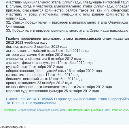
участники муниципального этапа Олимпиады, следующие в итоговой табл
В случае, когда у участника муниципального этапа Олимпиады, опреде
призера, оказывается количество баллов такое же, как и у следующ
участнику и всем участникам, имеющим с ним равное количество б
олимпиады.
32. Список победителей и призеров муниципального этапа Олимпиады
Олимпиады.
33. Победители и призеры муниципального этапа Олимпиады награждаю
График проведения школьного этапа всероссийской олимпиады ш
2012-2013 учебном году
физика, история 2 октября 2012 года
астрономия, английский язык 3 октября 2012 года
литература, химия 4 октября 2012 года
экономика, информатика 9 октября 2012 года
экология, физическая культура 10 октября 2012 года
русский язык 11 октября 2012 года
обществознание, французский язык 16 октября 2012 года
математика, география 17 октября 2012 года
биология, немецкий язык 18 октября 2012 года
право, технология 23 октября 2012 года
основы безопасности жизнедеятельности 24 октября 2012 года
мировая художественная культура 25 октября 2012 года
Скачать приказ №31-05/665 О проведении школьного этапа Всероссийск
от 10.09.2012 с приложением
Категория
:
Всероссийская олимпиада школьников
|
Просмотров
: 4128 |
Добавил
:
Max
|
Рейтинг
:
2.0
/
о комментариев
:
0