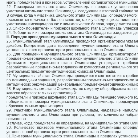
квоты победителей и призеров, установленной организатором муниципа
22. Призерами школьного этапа Олимпиады в пределах установленн
участники школьного этапа Олимпиады, следующие в итоговой таблице з
В случае, когда у участника школьного этапа Олимпиады, определяемого 
оказывается количество баллов такое же, как и у следующих за ним в ит
участникам, имеющим равное с ним количество баллов, определяется жю
23. Список победителей и призеров школьного этапа Олимпиады утверж
24. Победители и призеры школьного этапа Олимпиады награждаются д
III. Порядок проведения муниципального этапа Олимпиады
25. Муниципальный этап Олимпиады проводится организатором указан
декабря. Конкретные даты проведения муниципального этапа Олимп
устанавливаются организатором регионального этапа Олимпиады.
26. Для проведения муниципального этапа Олимпиады организатором 
предметно-методические комиссии и жюри муниципального этапа Олимп
Оргкомитет муниципального этапа Олимпиады утверждает требова
разработанные предметно-методическими комиссиями регионального эт
центральных предметно-методических комиссий Олимпиады.
27. Муниципальный этап Олимпиады проводится в соответствии с требо
по олимпиадным заданиям, разработанным предметно-методическими к
методических рекомендаций центральных предметно-методических коми
28. В муниципальном этапе Олимпиады по каждому общеобразовательно
классов образовательных организаций:
победители и призеры школьного этапа Олимпиады текущего учебного го
победители и призеры муниципального этапа Олимпиады предыдущего
образовательных организациях.
29. Участники муниципального этапа Олимпиады, набравшие наиболь
муниципального этапа Олимпиады при условии, что количество набр
возможных.
В случае, когда победители не определены, на муниципальном этапе Ол
30. Количество призеров муниципального этапа Олимпиады определ
установленной организатором регионального этапа Олимпиады.
31.Призерами муниципального этапа Олимпиады в пределах установле