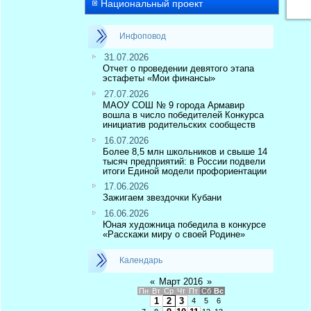
Национальный проект
Инфоповод
31.07.2026
Отчет о проведении девятого этапа
эстафеты «Мои финансы»
27.07.2026
МАОУ СОШ № 9 города Армавир
вошла в число победителей Конкурса
инициатив родительских сообществ
16.07.2026
Более 8,5 млн школьников и свыше 14
тысяч предприятий: в России подвели
итоги Единой модели профориентации
17.06.2026
Зажигаем звездочки Кубани
16.06.2026
Юная художница победила в конкурсе
«Расскажи миру о своей Родине»
Календарь
«
Март 2016
»
Пн
Вт
Ср
Чт
Пт
Сб
Вс
1
2
3
4
5
6