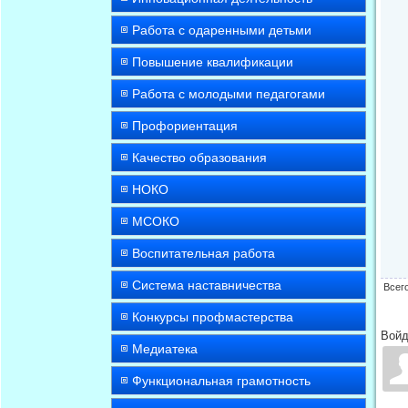
Работа с одаренными детьми
Повышение квалификации
Работа с молодыми педагогами
Профориентация
Качество образования
НОКО
МСОКО
Воспитательная работа
Система наставничества
Всег
Конкурсы профмастерства
Войд
Медиатека
Функциональная грамотность