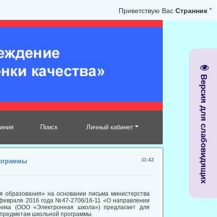
Приветствую Вас
Странник
*
Версия для слабовидящих
линия
Поиск
Личный кабинет
11:42
рограммы
я образования» на основании письма министерства
 февраля 2016 года №47-2706/16-11 «О направлении
ника (ООО «Электронная школа») предлагает для
о предметам школьной программы.