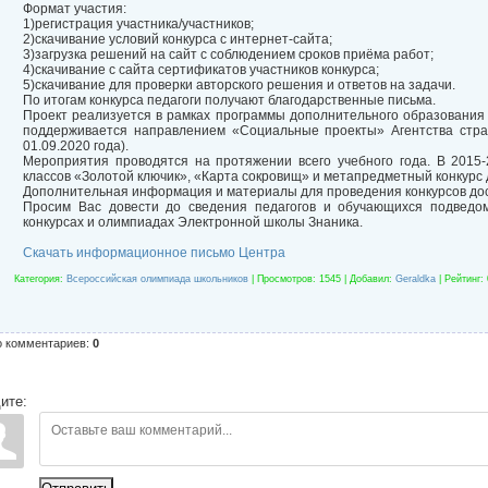
Формат участия:
1)регистрация участника/участников;
2)скачивание условий конкурса с интернет-сайта;
3)загрузка решений на сайт с соблюдением сроков приёма работ;
4)скачивание с сайта сертификатов участников конкурса;
5)скачивание для проверки авторского решения и ответов на задачи.
По итогам конкурса педагоги получают благодарственные письма.
Проект реализуется в рамках программы дополнительного образования 
поддерживается направлением «Социальные проекты» Агентства страт
01.09.2020 года).
Мероприятия проводятся на протяжении всего учебного года. В 2015
классов «Золотой ключик», «Карта сокровищ» и метапредметный конкурс 
Дополнительная информация и материалы для проведения конкурсов доступ
Просим Вас довести до сведения педагогов и обучающихся подведо
конкурсах и олимпиадах Электронной школы Знаника.
Скачать информационное письмо Центра
Категория
:
Всероссийская олимпиада школьников
|
Просмотров
: 1545 |
Добавил
:
Geraldka
|
Рейтинг
:
о комментариев
:
0
ите: