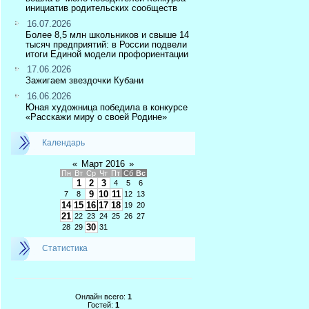
инициатив родительских сообществ
16.07.2026
Более 8,5 млн школьников и свыше 14
тысяч предприятий: в России подвели
итоги Единой модели профориентации
17.06.2026
Зажигаем звездочки Кубани
16.06.2026
Юная художница победила в конкурсе
«Расскажи миру о своей Родине»
Календарь
«
Март 2016
»
Пн
Вт
Ср
Чт
Пт
Сб
Вс
1
2
3
4
5
6
9
10
11
7
8
12
13
14
15
16
17
18
19
20
21
22
23
24
25
26
27
30
28
29
31
Статистика
Онлайн всего:
1
Гостей:
1