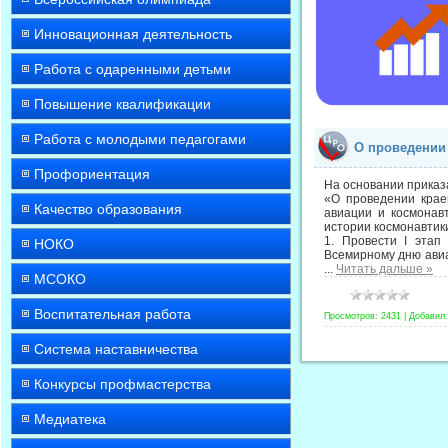
Инновационная деятельность
Работа с одаренными детьми
Повышение квалификации
Работа с молодыми педагогами
О проведении
Профориентация
На основании приказ
«О проведении крае
Качество образования
авиации и космонав
истории космонавтик
1. Провести I этап
НОКО
Всемирному дню авиа
...
Читать дальше »
МСОКО
Воспитательная работа
Просмотров:
2431
|
Добавил:
Система наставничества
Конкурсы профмастерства
Медиатека