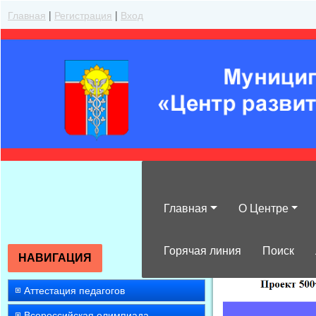
Главная
|
Регистрация
|
Вход
Главная
О Центре
»
2016
»
Март
»
Горячая линия
Поиск
НАВИГАЦИЯ
Аттестация педагогов
Всероссийская олимпиада