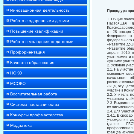
Инновационная деятельность
Процедура про
1. Общие поло
Работа с одаренными детьми
Настоящая Пр
Краснодарского
Повышение квалификации
от 28 января 
Федерации от
федерального 
Работа с молодыми педагогами
«Развитие дош
«Развитие обр
Профориентация
апреля 2015 
учителями» и 
лучшими учител
Качество образования
2. Условия учас
2.1. На участие
НОКО
основным мес
начального о
расположенные 
МСОКО
Лица, осущест
участие в Конку
Воспитательная работа
2.2. Учитель, 
участвовать в К
2.3. Выдвижени
Система наставничества
их письменного
2.4. Для участ
Конкурсы профмастерства
2.4.1. В срок 
учреждения до
(далее - ГБОУ
Медиатека
профессиональн
края (за исключ