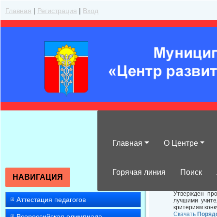
Главная
|
Регистрация
|
Вход
Главная
О Центре
Утвержденный 
Горячая линия
Поиск
НАВИГАЦИЯ
Утвержден про
Аттестация педагогов
лучшими учите
критериям конк
Скачать
Поряд
Всероссийская олимпиада