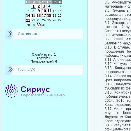
Пн
Вт
Ср
Чт
Пт
Сб
Вс
3.5. Руководит
1
2
3
4
5
6
материалы и бл
3.6. Эксперт
9
10
11
7
8
12
13
осуществляетс
14
15
16
17
18
19
20
процедуры не д
21
22
23
24
25
26
27
3.7. Эксперты
30
28
29
31
экспертной гру
Эксперты несут
Статистика
3.8. Итоговые 
3.9. Общий бал
баллов по кажд
3.10. В случае
поощрения бо
Онлайн всего:
1
набравших равн
Гостей:
1
3.11. Апелляци
Пользователей:
0
3.12. Конкурсн
3.13. Конкурс
Группа VK
направляет его
3.14. Список п
края, направля
3.15. Победит
субсидии из фе
3.16. Конкурс
победителей, з
2014, 2015 г
Краснодарского
3.17. Министер
лауреатов Конк
Лауреатам Кон
Краснодарского
3.18. Результа
официальном са