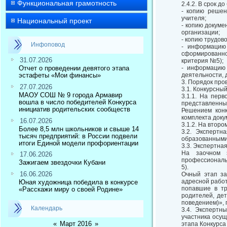
Функциональная грамотность
2.4.2. В срок 
- копию решен
учителя;
Национальный проект
- копию докум
организации;
- копию трудов
Инфоповод
- информацию 
сформированно
31.07.2026
критерия №5);
Отчет о проведении девятого этапа
- информацию 
эстафеты «Мои финансы»
деятельности, 
3. Порядок про
27.07.2026
3.1. Конкурсны
МАОУ СОШ № 9 города Армавир
3.1.1. На перв
вошла в число победителей Конкурса
представленны
инициатив родительских сообществ
Решением конк
комплекта доку
16.07.2026
3.1.2. На второ
Более 8,5 млн школьников и свыше 14
3.2. Экспертн
тысяч предприятий: в России подвели
образованными 
итоги Единой модели профориентации
3.3. Экспертна
На заочном э
17.06.2026
профессиональ
Зажигаем звездочки Кубани
5).
16.06.2026
Очный этап за
адресной работ
Юная художница победила в конкурсе
попавшие в тр
«Расскажи миру о своей Родине»
родителей, де
поведением)», 
Календарь
3.4. Экспертн
участника осущ
«
Март 2016
»
этапа Конкурса