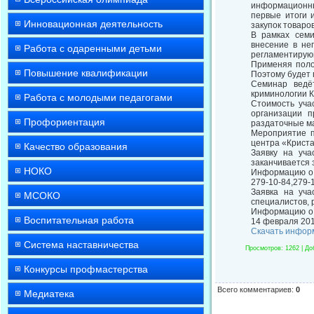
информационны
первые итоги 
Инновационная деятельность
закупок товаро
В рамках семи
внесение в не
Работа с одаренными детьми
регламентирующ
Применяя поло
Повышение квалификации
Поэтому будет
Семинар ведё
криминологии К
Работа с молодыми педагогами
Стоимость уча
организации п
Профориентация
раздаточные м
Мероприятие п
центра «Криста
Качество образования
Заявку на уча
заканчивается 
НОКО
Информацию о з
279-10-84,279-1
Заявка на уч
МСОКО
специалистов, 
Информацию о к
Воспитательная работа
14 февраля 201
Скачать инфор
Система наставничества
Просмотров
: 1262 |
До
Конкурсы профмастерства
Всего комментариев
:
0
Медиатека