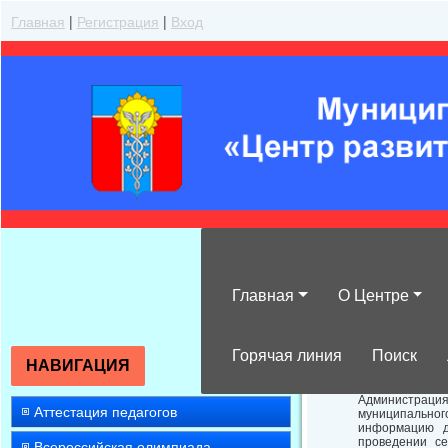
Главная
|
Регистрация
|
Вход
Главная
О Центре
Об участии в 
Горячая линия
Поиск
НАВИГАЦИЯ
Администраци
Аттестация педагогов
муниципального
информацию д
проведении с
Всероссийская олимпиада