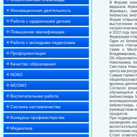
В Форуме прин
маршала Жуков
Инновационная деятельность
Жуковцы», зам
библиотек, биб
Форум открыла
Работа с одаренными детьми
выступлении о
патриотическом
Повышение квалификации
в 2022 году пр
Федерации откр
Один из блоко
Работа с молодыми педагогами
проекте «Чита
также о Меся
Профориентация
Владимировна, 
Об образовател
Николаевна, п
Качество образования
Светлана Нико
центр как ресу
НОКО
Самым торжест
общеобразовате
вручены диплом
МСОКО
Согласно реше
обучающихся 
Воспитательная работа
библиотекарь 
инновационная
библиотекарь 
Система наставничества
руководством 
продуктов.
Конкурсы профмастерства
При подведени
проведения ан
воспитательно
Медиатека
воспитанию по
Стоит отметит