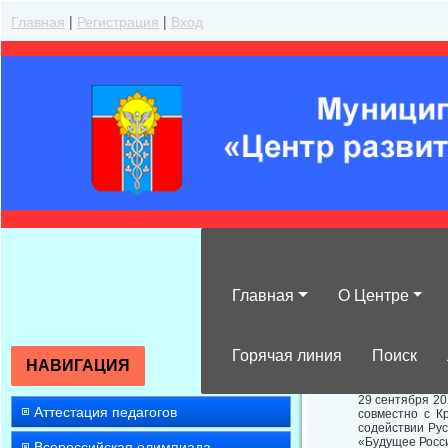
Главная
|
Регистрация
|
Вход
Главная
О Центре
Об участии в д
Горячая линия
Поиск
НАВИГАЦИЯ
29 сентября 20
Аттестация педагогов
совместно с К
содействии Ру
«Будущее Росси
Всероссийская олимпиада