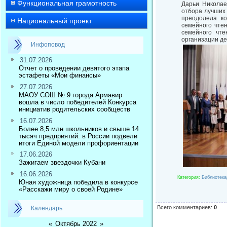
Функциональная грамотность
Дарьи Николае
отбора лучших 
преодолела ко
Национальный проект
семейного чте
семейного чте
организации де
Инфоповод
31.07.2026
Отчет о проведении девятого этапа
эстафеты «Мои финансы»
27.07.2026
МАОУ СОШ № 9 города Армавир
вошла в число победителей Конкурса
инициатив родительских сообществ
16.07.2026
Более 8,5 млн школьников и свыше 14
тысяч предприятий: в России подвели
итоги Единой модели профориентации
17.06.2026
Зажигаем звездочки Кубани
16.06.2026
Категория
:
Библиотек
Юная художница победила в конкурсе
«Расскажи миру о своей Родине»
Всего комментариев
:
0
Календарь
«
Октябрь 2022
»