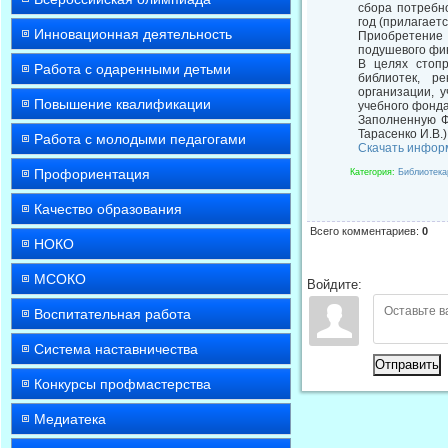
сбора потребн
год (прилагаетс
Инновационная деятельность
Приобретение 
подушевого фи
В целях стоп
Работа с одаренными детьми
библиотек, р
организации, 
Повышение квалификации
учебного фонд
Заполненную Ф
Тарасенко И.В.)
Работа с молодыми педагогами
Скачать инфор
Профориентация
Категория
:
Библиотек
Качество образования
Всего комментариев
:
0
НОКО
МСОКО
Войдите:
Воспитательная работа
Система наставничества
Отправить
Конкурсы профмастерства
Медиатека