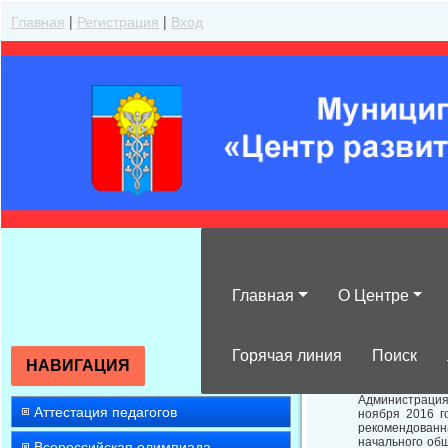
Главная
|
Регистрация
|
Вход
Главная
О Центре
О потребности 
Горячая линия
Поиск
НАВИГАЦИЯ
Администрация
Аттестация педагогов
ноября 2016 г
рекомендованн
начального общ
Всероссийская олимпиада