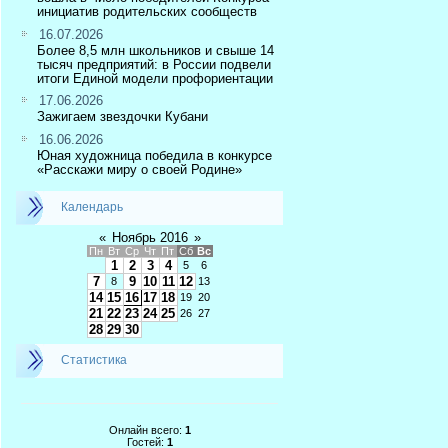
инициатив родительских сообществ
16.07.2026
Более 8,5 млн школьников и свыше 14
тысяч предприятий: в России подвели
итоги Единой модели профориентации
17.06.2026
Зажигаем звездочки Кубани
16.06.2026
Юная художница победила в конкурсе
«Расскажи миру о своей Родине»
Календарь
«
Ноябрь 2016
»
Пн
Вт
Ср
Чт
Пт
Сб
Вс
1
2
3
4
5
6
7
9
10
11
12
8
13
14
15
16
17
18
19
20
21
22
23
24
25
26
27
28
29
30
Статистика
Онлайн всего:
1
Гостей:
1