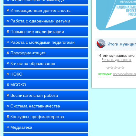
Инновационная деятельность
Работа с одаренными детьми
Повышение квалификации
Работа с молодыми педагогами
Итоги муници
Профориентация
Итоги муниципальног
...
Читать дальше »
Качество образования
НОКО
Категория:
Всероссийская о
МСОКО
Воспитательная работа
Система наставничества
Конкурсы профмастерства
Медиатека