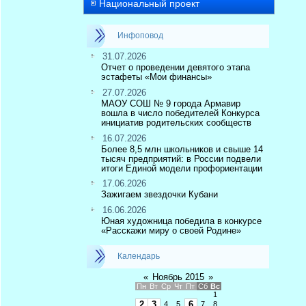
Национальный проект
Инфоповод
31.07.2026
Отчет о проведении девятого этапа
эстафеты «Мои финансы»
27.07.2026
МАОУ СОШ № 9 города Армавир
вошла в число победителей Конкурса
инициатив родительских сообществ
16.07.2026
Более 8,5 млн школьников и свыше 14
тысяч предприятий: в России подвели
итоги Единой модели профориентации
17.06.2026
Зажигаем звездочки Кубани
16.06.2026
Юная художница победила в конкурсе
«Расскажи миру о своей Родине»
Календарь
«
Ноябрь 2015
»
Пн
Вт
Ср
Чт
Пт
Сб
Вс
1
2
3
6
4
5
7
8