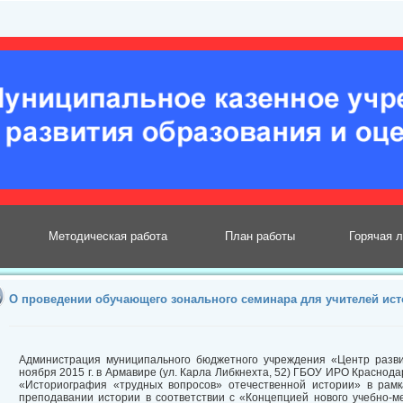
Методическая работа
План работы
Горячая 
О проведении обучающего зонального семинара для учителей ис
Администрация муниципального бюджетного учреждения «Центр разви
ноября 2015 г. в Армавире (ул. Карла Либкнехта, 52) ГБОУ ИРО Красно
«Историография «трудных вопросов» отечественной истории» в рам
преподавании истории в соответствии с «Концепцией нового учебно-ме