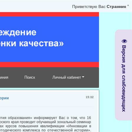
Приветствую Вас
Странник
*
Версия для слабовидящих
линия
Поиск
Личный кабинет
15:32
тории
тия образования» информирует Вас о том, что 16
дарского края проводит обучающий зональный семинар
ках курсов повышения квалификации «Инновации в
тодического комплекса по отечественной истории».