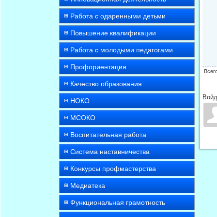
Работа с одаренными детьми
Повышение квалификации
Работа с молодыми педагогами
Профориентация
Всег
Качество образования
Войд
НОКО
МСОКО
Воспитательная работа
Система наставничества
Конкурсы профмастерства
Медиатека
Функциональная грамотность