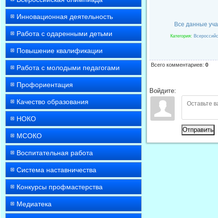
Инновационная деятельность
Все данные уча
Работа с одаренными детьми
Категория
:
Всероссийс
Повышение квалификации
Всего комментариев
:
0
Работа с молодыми педагогами
Профориентация
Войдите:
Качество образования
НОКО
Отправить
МСОКО
Воспитательная работа
Система наставничества
Конкурсы профмастерства
Медиатека