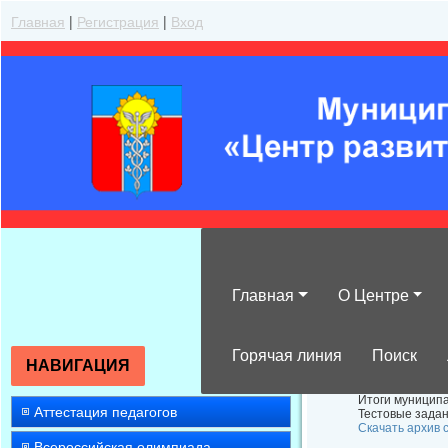
Главная
|
Регистрация
|
Вход
Главная
О Центре
Итоги муницип
Горячая линия
Поиск
НАВИГАЦИЯ
Итоги муниципа
Аттестация педагогов
Тестовые задан
Скачать архив 
Всероссийская олимпиада