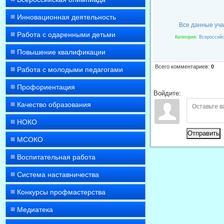
Инновационная деятельность
Все данные уча
Работа с одаренными детьми
Категория
:
Всероссийс
Повышение квалификации
Всего комментариев
:
0
Работа с молодыми педагогами
Профориентация
Войдите:
Качество образования
НОКО
Отправить
МСОКО
Воспитательная работа
Система наставничества
Конкурсы профмастерства
Медиатека