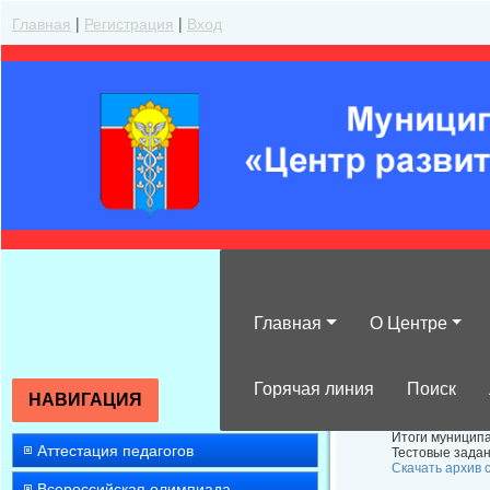
Главная
|
Регистрация
|
Вход
Главная
О Центре
Итоги муницип
Горячая линия
Поиск
НАВИГАЦИЯ
Итоги муниципа
Аттестация педагогов
Тестовые задан
Скачать архив 
Всероссийская олимпиада