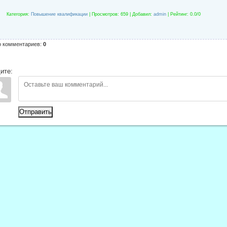
Категория
:
Повышение квалификации
|
Просмотров
: 659 |
Добавил
:
admin
|
Рейтинг
:
0.0
/
0
о комментариев
:
0
ите:
Отправить