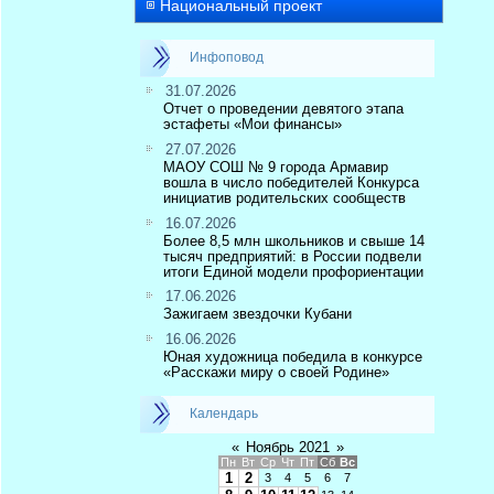
Национальный проект
Инфоповод
31.07.2026
Отчет о проведении девятого этапа
эстафеты «Мои финансы»
27.07.2026
МАОУ СОШ № 9 города Армавир
вошла в число победителей Конкурса
инициатив родительских сообществ
16.07.2026
Более 8,5 млн школьников и свыше 14
тысяч предприятий: в России подвели
итоги Единой модели профориентации
17.06.2026
Зажигаем звездочки Кубани
16.06.2026
Юная художница победила в конкурсе
«Расскажи миру о своей Родине»
Календарь
«
Ноябрь 2021
»
Пн
Вт
Ср
Чт
Пт
Сб
Вс
1
2
3
4
5
6
7