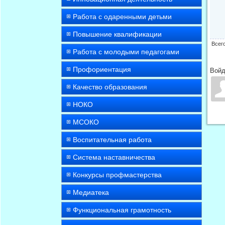
Работа с одаренными детьми
Повышение квалификации
Всег
Работа с молодыми педагогами
Профориентация
Войд
Качество образования
НОКО
МСОКО
Воспитательная работа
Система наставничества
Конкурсы профмастерства
Медиатека
Функциональная грамотность